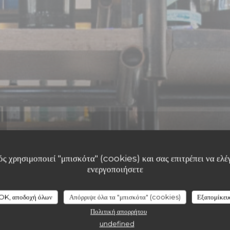
ς χρησιμοποιεί "μπισκότα" (cookies) και σας επιτρέπει να ελέγ
ενεργοποιήσετε
ΠΙΤΣΑΡΊΑ
•
PARIS
La Massara
OK, αποδοχή όλων
Απόρριψε όλα τα "μπισκότα" (cookies)
Εξατομίκευ
Πολιτική απορρήτου
undefined