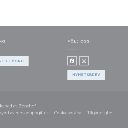
NG
FÖLJ OSS
 nytt fönster))
 ETT BORD
Facebook ((öppnas i ett n
Instagram ((öppnas i
NYHETSBREV
((öppnas i ett nytt fönster))
skapad av
Zenchef
skydd av personuppgifter
Cookiespolicy
Tillgänglighet
er))
((öppnas i ett nytt fönster))
((öppnas i ett nytt fönster))
((öppnas i ett 