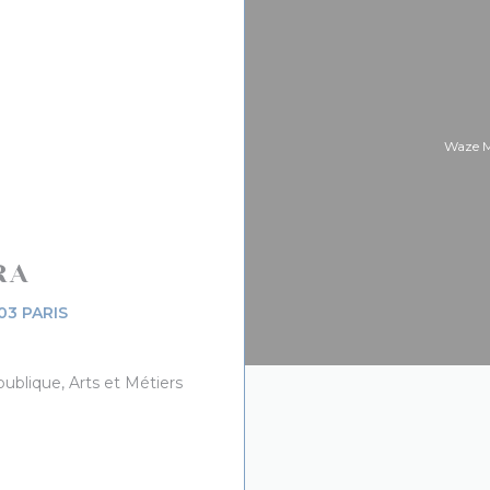
Waze M
RA
((öppnas i ett nytt fönster))
03 PARIS
ublique, Arts et Métiers