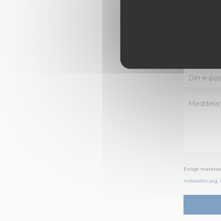
Enligt marknad
nixtelefon.org
.