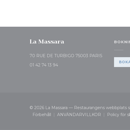
La Massara
BOKNI
((öppnas i ett
70 RUE DE TURBIGO 75003 PARIS
BOKA
01 42 74 13 94
© 2026 La Massara — Restaurangens webbplats 
Förbehåll
ANVÄNDARVILLKOR
Policy för 
((öppnas i ett nytt fönster))
((öppnas i ett nytt fönst