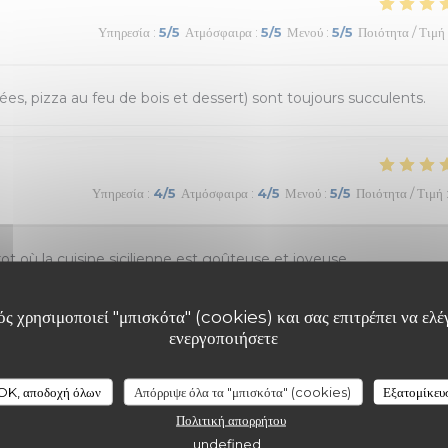
Υπηρεσία
:
5
/5
Ατμόσφαιρα
:
5
/5
Μενού
:
5
/5
Ποιότητα / Τιμή
ées, pizza au feu de bois et dessert) sont toujours succulents.
Υπηρεσία
:
4
/5
Ατμόσφαιρα
:
4
/5
Μενού
:
5
/5
Ποιότητα / Τιμή
 où la cuisine sicilienne est goûteuse et joyeuse.
ς χρησιμοποιεί "μπισκότα" (cookies) και σας επιτρέπει να ελέγ
ενεργοποιήσετε
Υπηρεσία
:
5
/5
Ατμόσφαιρα
:
5
/5
Μενού
:
5
/5
Ποιότητα / Τιμή
OK, αποδοχή όλων
Απόρριψε όλα τα "μπισκότα" (cookies)
Εξατομίκευ
léchante, service sympa et rapide. Les pizzas étaient délicieuses
Πολιτική απορρήτου
undefined