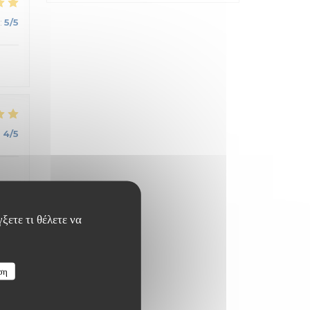
:
5
/5
:
4
/5
ξετε τι θέλετε να
:
5
/5
ση
.