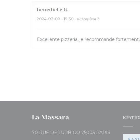
benedicte
G
2024-03-09
- 19:30 - καλεσμένοι 3
Excellente pizzeria, je recommande fortement,
La Massara
ΚΡΆΤΗ
((ανοίγει σε νέο
70 RUE DE TURBIGO 75003 PARIS
ΚΆΝΤ