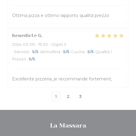
Ottima pizza e ottimo rapporto qualità prezzo
benedicte
G
2024-03-09
- 19:30 - Ospiti 3
Servizio
:
5
/5
Atmosfera
:
5
/5
Cucina
:
5
/5
Qualità /
Prezzo
:
5
/5
Excellente pizzeria, je recommande fortement,
1
2
3
La Massara