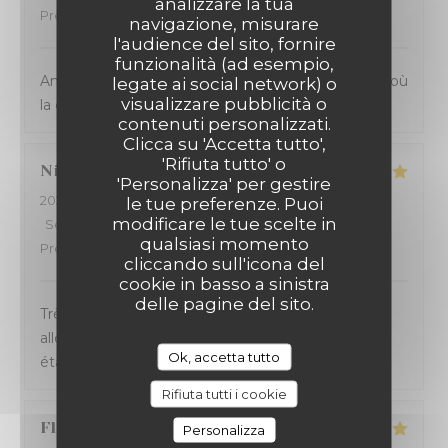
analizzare la tua
Prezzo
:
4
/5
navigazione, misurare
l'audience del sito, fornire
funzionalità (ad esempio,
Ambiance et service sympathique dans ce bistrot où
legate ai social network) o
visualizzare pubblicità o
la cuisine sicilienne est goûteuse et joyeuse.
contenuti personalizzati.
Clicca su 'Accetta tutto',
'Rifiuta tutto' o
Nicolas
B
'Personalizza' per gestire
2024-03-14
- 20:45 - Ospiti 4
le tue preferenze. Puoi
modificare le tue scelte in
Servizio
:
5
/5
Atmosfera
:
5
/5
Cucina
:
5
/5
Qualità /
qualsiasi momento
Prezzo
:
5
/5
cliccando sull'icona del
cookie in basso a sinistra
delle pagine del sito.
Très bonne soirée passée à La Massara ! Carte
alléchante, service sympa et rapide. Les pizzas
Ok, accetta tutto
étaient délicieuses. Excellent rapport qualité/prix.
Rifiuta tutti i cookie
Florence
C
Personalizza