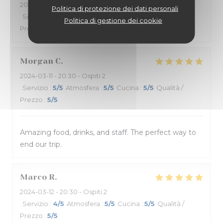
2024-03-13
- 19:30 - Ospiti 9
Politica di protezione dei dati personali
Servizio
:
5
/5
Atmosfera
:
5
/5
Cucina
:
5
/5
Qualità /
Politica di gestione dei cookie
Prezzo
:
5
/5
Morgan
C
2024-03-11
- 20:30 - Ospiti 2
Servizio
:
5
/5
Atmosfera
:
5
/5
Cucina
:
5
/5
Qualità /
Prezzo
:
5
/5
Amazing food, drinks, and staff. The perfect way to
end our trip.
Marco
R
2024-03-12
- 20:30 - Ospiti 2
Servizio
:
4
/5
Atmosfera
:
5
/5
Cucina
:
5
/5
Qualità /
Prezzo
:
5
/5