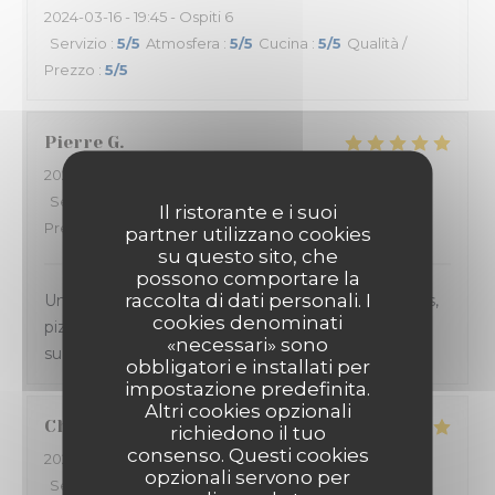
2024-03-16
- 19:45 - Ospiti 6
Servizio
:
5
/5
Atmosfera
:
5
/5
Cucina
:
5
/5
Qualità /
Prezzo
:
5
/5
Pierre
G
2024-03-15
- 21:30 - Ospiti 4
Servizio
:
5
/5
Atmosfera
:
5
/5
Cucina
:
5
/5
Qualità /
Il ristorante e i suoi
Prezzo
:
5
/5
partner utilizzano cookies
su questo sito, che
possono comportare la
raccolta di dati personali. I
Un accueil et un service au TOP. Les plats (entrées,
cookies denominati
pizza au feu de bois et dessert) sont toujours
«necessari» sono
succulents.
obbligatori e installati per
impostazione predefinita.
Altri cookies opzionali
Charlène
V
richiedono il tuo
consenso. Questi cookies
2024-03-13
- 21:00 - Ospiti 2
opzionali servono per
Servizio
:
4
/5
Atmosfera
:
4
/5
Cucina
:
5
/5
Qualità /