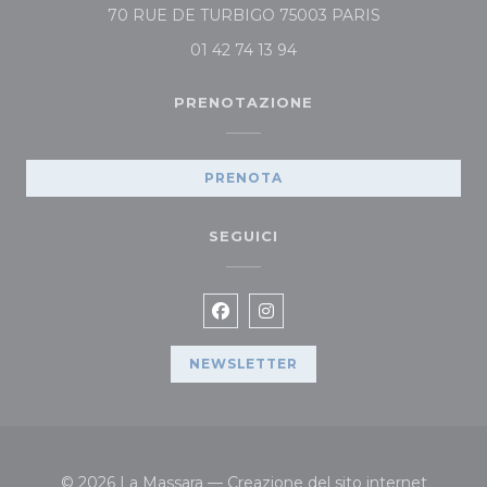
((apre una nuo
70 RUE DE TURBIGO 75003 PARIS
01 42 74 13 94
PRENOTAZIONE
PRENOTA
SEGUICI
Facebook ((apre una nuova fin
Instagram ((apre una nuov
NEWSLETTER
© 2026 La Massara — Creazione del sito internet