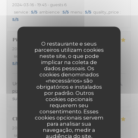
2024-03-16
- 19:45 - guests 6
service
:
5
/5
ambience
:
5
/5
menu
:
5
/5
quality_price
:
5
/5
Pierre
G
O restaurante e seus
2024-03-15
- 21:30 - guests 4
parceiros utilizam cookies
neste site, o que pode
service
:
5
/5
ambience
:
5
/5
menu
:
5
/5
quality_price
:
implicar na coleta de
5
/5
dados pessoais. Os
cookies denominados
«necessários» são
Un accueil et un service au TOP. Les plats (entrées,
obrigatórios e instalados
pizza au feu de bois et dessert) sont toujours
por padrão. Outros
succulents.
cookies opcionais
requerem seu
consentimento. Esses
cookies opcionais servem
Charlène
V
para analisar sua
2024-03-13
- 21:00 - guests 2
navegação, medir a
service
:
4
/5
ambience
:
4
/5
menu
:
5
/5
quality_price
:
audiência do site,