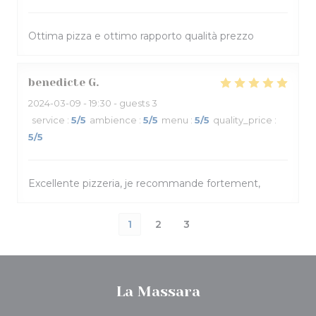
Ottima pizza e ottimo rapporto qualità prezzo
benedicte
G
2024-03-09
- 19:30 - guests 3
service
:
5
/5
ambience
:
5
/5
menu
:
5
/5
quality_price
:
5
/5
Excellente pizzeria, je recommande fortement,
1
2
3
La Massara