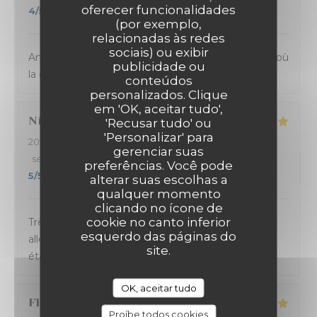
oferecer funcionalidades
4
/5
(por exemplo,
relacionadas às redes
sociais) ou exibir
Ambiance et service sympathique dans ce bistrot où
publicidade ou
la cuisine sicilienne est goûteuse et joyeuse.
conteúdos
personalizados. Clique
em 'OK, aceitar tudo',
Nicolas
B
'Recusar tudo' ou
'Personalizar' para
2024-03-14
- 20:45 - guests 4
gerenciar suas
service
:
5
/5
ambience
:
5
/5
menu
:
5
/5
quality_price
:
preferências. Você pode
5
/5
alterar suas escolhas a
qualquer momento
clicando no ícone de
cookie no canto inferior
Très bonne soirée passée à La Massara ! Carte
esquerdo das páginas do
alléchante, service sympa et rapide. Les pizzas
site.
étaient délicieuses. Excellent rapport qualité/prix.
OK, aceitar tudo
Florence
C
Proíbe todos cookies