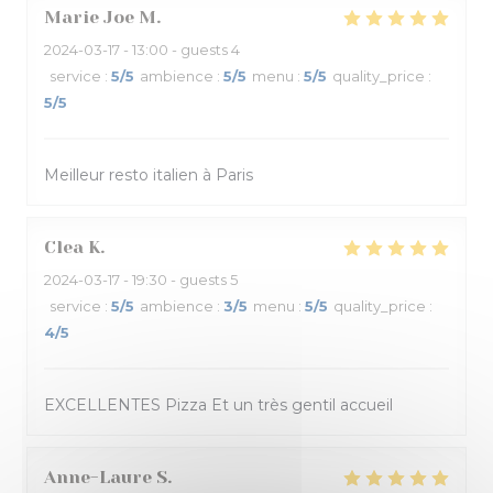
Marie Joe
M
2024-03-17
- 13:00 - guests 4
service
:
5
/5
ambience
:
5
/5
menu
:
5
/5
quality_price
:
5
/5
Meilleur resto italien à Paris
Clea
K
2024-03-17
- 19:30 - guests 5
service
:
5
/5
ambience
:
3
/5
menu
:
5
/5
quality_price
:
4
/5
EXCELLENTES Pizza Et un très gentil accueil
Anne-Laure
S