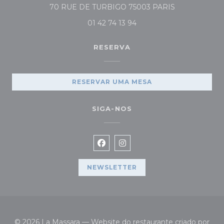
((abre numa no
70 RUE DE TURBIGO 75003 PARIS
01 42 74 13 94
RESERVA
RESERVAR UMA MESA
SIGA-NOS
Facebook ((abre numa nova jan
Instagram ((abre numa no
NEWSLETTER
© 2026 La Massara — Website do restaurante criado por