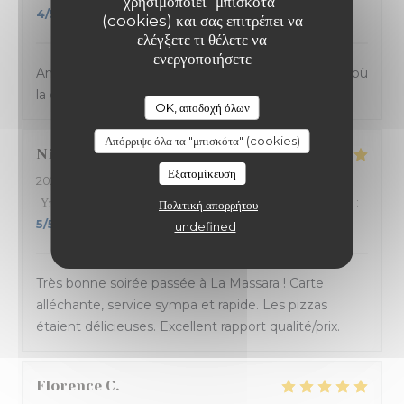
χρησιμοποιεί "μπισκότα"
4
/5
(cookies) και σας επιτρέπει να
ελέγξετε τι θέλετε να
ενεργοποιήσετε
Ambiance et service sympathique dans ce bistrot où
la cuisine sicilienne est goûteuse et joyeuse.
OK, αποδοχή όλων
Απόρριψε όλα τα "μπισκότα" (cookies)
Nicolas
B
Εξατομίκευση
2024-03-14
- 20:45 - καλεσμένοι 4
Υπηρεσία
:
5
/5
Ατμόσφαιρα
:
5
/5
Μενού
:
5
/5
Ποιότητα / Τιμή
:
Πολιτική απορρήτου
5
/5
undefined
Très bonne soirée passée à La Massara ! Carte
alléchante, service sympa et rapide. Les pizzas
étaient délicieuses. Excellent rapport qualité/prix.
Florence
C