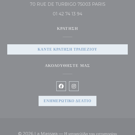
((ανοίγει σε νέο
70 RUE DE TURBIGO 75003 PARIS
01 42 74 13 94
ΚΡΆΤΗΣΗ
ΚΆΝΤΕ ΚΡΆΤΗΣΗ ΤΡΑΠΕΖΙΟΎ
ΑΚΟΛΟΥΘΉΣΤΕ ΜΑΣ
Facebook ((ανοίγει σε νέο παράθυρ
Instagram ((ανοίγει σε νέο π
ΕΝΗΜΕΡΩΤΙΚΌ ΔΕΛΤΊΟ
© 2026 La Massara — Η ιστοσελίδα του εστιατορίου