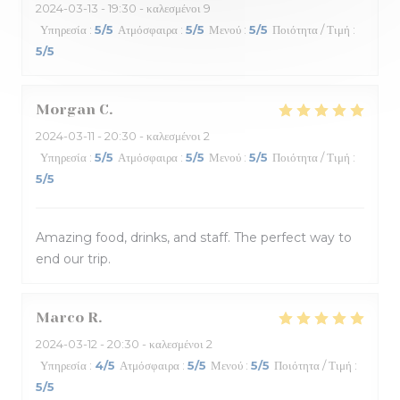
2024-03-13
- 19:30 - καλεσμένοι 9
Υπηρεσία
:
5
/5
Ατμόσφαιρα
:
5
/5
Μενού
:
5
/5
Ποιότητα / Τιμή
:
5
/5
Morgan
C
2024-03-11
- 20:30 - καλεσμένοι 2
Υπηρεσία
:
5
/5
Ατμόσφαιρα
:
5
/5
Μενού
:
5
/5
Ποιότητα / Τιμή
:
5
/5
Amazing food, drinks, and staff. The perfect way to
end our trip.
Marco
R
2024-03-12
- 20:30 - καλεσμένοι 2
Υπηρεσία
:
4
/5
Ατμόσφαιρα
:
5
/5
Μενού
:
5
/5
Ποιότητα / Τιμή
:
5
/5