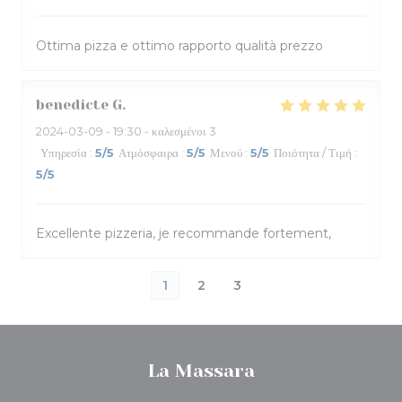
Ottima pizza e ottimo rapporto qualità prezzo
benedicte
G
2024-03-09
- 19:30 - καλεσμένοι 3
Υπηρεσία
:
5
/5
Ατμόσφαιρα
:
5
/5
Μενού
:
5
/5
Ποιότητα / Τιμή
:
5
/5
Excellente pizzeria, je recommande fortement,
1
2
3
La Massara