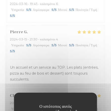
2024-03-16
- 19:45 - καλεσμένοι 6
Υπηρεσία
:
5
/5
Ατμόσφαιρα
:
5
/5
Μενού
:
5
/5
Ποιότητα / Τιμή
:
5
/5
Pierre
G
2024-03-15
- 21:30 - καλεσμένοι 4
Υπηρεσία
:
5
/5
Ατμόσφαιρα
:
5
/5
Μενού
:
5
/5
Ποιότητα / Τιμή
:
5
/5
Un accueil et un service au TOP. Les plats (entrées,
pizza au feu de bois et dessert) sont toujours
succulents.
Charlène
V
2024-03-13
- 21:00 - καλεσμένοι 2
Ο ιστότοπος αυτός
Υπηρεσία
:
4
/5
Ατμόσφαιρα
:
4
/5
Μενού
:
5
/5
Ποιότητα / Τιμή
: