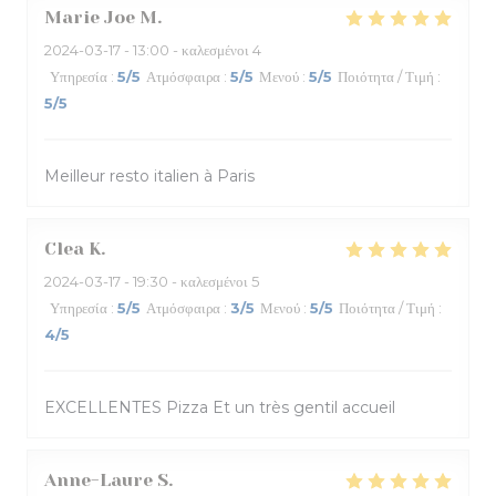
Marie Joe
M
2024-03-17
- 13:00 - καλεσμένοι 4
Υπηρεσία
:
5
/5
Ατμόσφαιρα
:
5
/5
Μενού
:
5
/5
Ποιότητα / Τιμή
:
5
/5
Meilleur resto italien à Paris
Clea
K
2024-03-17
- 19:30 - καλεσμένοι 5
Υπηρεσία
:
5
/5
Ατμόσφαιρα
:
3
/5
Μενού
:
5
/5
Ποιότητα / Τιμή
:
4
/5
EXCELLENTES Pizza Et un très gentil accueil
Anne-Laure
S