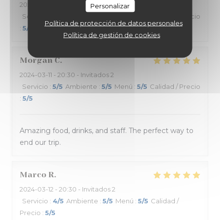
2024-03-13
- 19:30 - Invitados 9
Personalizar
Servicio
:
5
/5
Ambiente
:
5
/5
Menú
:
5
/5
Calidad / Precio
Política de protección de datos personales
:
5
/5
Política de gestión de cookies
Morgan
C
2024-03-11
- 20:30 - Invitados 2
Servicio
:
5
/5
Ambiente
:
5
/5
Menú
:
5
/5
Calidad / Precio
:
5
/5
Amazing food, drinks, and staff. The perfect way to
end our trip.
Marco
R
2024-03-12
- 20:30 - Invitados 2
Servicio
:
4
/5
Ambiente
:
5
/5
Menú
:
5
/5
Calidad /
Precio
:
5
/5