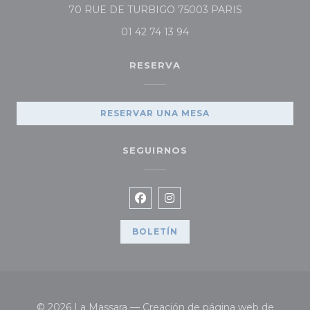
((abre en una
70 RUE DE TURBIGO 75003 PARIS
01 42 74 13 94
RESERVA
RESERVAR UNA MESA
SEGUIRNOS
Facebook ((abre en una nueva
Instagram ((abre en una 
BOLETÍN
© 2026 La Massara — Creación de página web de