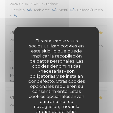
2024-03-16
- 19:45 - Invitados 6
Servicio
:
5
/5
Ambiente
:
5
/5
Menú
:
5
/5
Calidad / Precio
:
5
/5
Pierre
G
2024-03-15
- 21:30 - Invitados 4
El restaurante y sus
socios utilizan cookies en
Servicio
:
5
/5
Ambiente
:
5
/5
Menú
:
5
/5
Calidad / Precio
este sitio, lo que puede
:
5
/5
implicar la recopilación
de datos personales. Las
cookies denominadas
Un accueil et un service au TOP. Les plats (entrées,
«necesarias» son
pizza au feu de bois et dessert) sont toujours
obligatorias y se instalan
succulents.
por defecto. Otras cookies
opcionales requieren su
consentimiento. Estas
cookies opcionales sirven
Charlène
V
para analizar su
2024-03-13
- 21:00 - Invitados 2
navegación, medir la
Servicio
:
4
/5
Ambiente
:
4
/5
Menú
:
5
/5
Calidad /
audiencia del sitio,