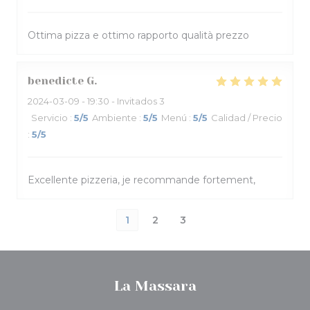
Ottima pizza e ottimo rapporto qualità prezzo
benedicte
G
2024-03-09
- 19:30 - Invitados 3
Servicio
:
5
/5
Ambiente
:
5
/5
Menú
:
5
/5
Calidad / Precio
:
5
/5
Excellente pizzeria, je recommande fortement,
1
2
3
La Massara