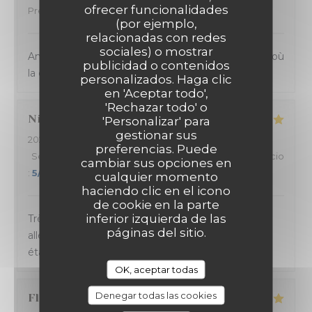
ofrecer funcionalidades
Precio
:
4
/5
(por ejemplo,
relacionadas con redes
sociales) o mostrar
Ambiance et service sympathique dans ce bistrot où
publicidad o contenidos
la cuisine sicilienne est goûteuse et joyeuse.
personalizados. Haga clic
en 'Aceptar todo',
'Rechazar todo' o
Nicolas
B
'Personalizar' para
gestionar sus
2024-03-14
- 20:45 - Invitados 4
preferencias. Puede
Servicio
:
5
/5
Ambiente
:
5
/5
Menú
:
5
/5
Calidad / Precio
cambiar sus opciones en
:
5
/5
cualquier momento
haciendo clic en el icono
de cookie en la parte
inferior izquierda de las
Très bonne soirée passée à La Massara ! Carte
páginas del sitio.
alléchante, service sympa et rapide. Les pizzas
étaient délicieuses. Excellent rapport qualité/prix.
OK, aceptar todas
Denegar todas las cookies
Florence
C