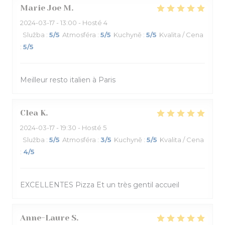
Marie Joe
M
2024-03-17
- 13:00 - Hosté 4
Služba
:
5
/5
Atmosféra
:
5
/5
Kuchyně
:
5
/5
Kvalita / Cena
:
5
/5
Meilleur resto italien à Paris
Clea
K
2024-03-17
- 19:30 - Hosté 5
Služba
:
5
/5
Atmosféra
:
3
/5
Kuchyně
:
5
/5
Kvalita / Cena
:
4
/5
EXCELLENTES Pizza Et un très gentil accueil
Anne-Laure
S