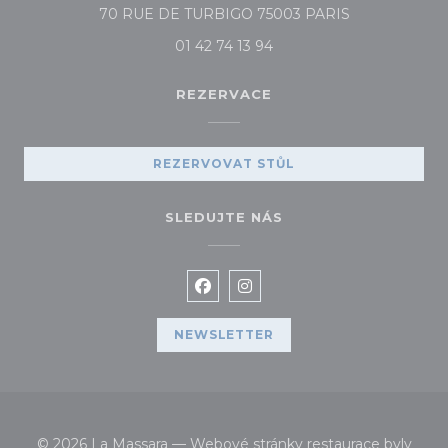
((otevře se v
70 RUE DE TURBIGO 75003 PARIS
01 42 74 13 94
REZERVACE
REZERVOVAT STŮL
SLEDUJTE NÁS
Facebook ((otevře se v novém 
Instagram ((otevře se v 
NEWSLETTER
© 2026 La Massara — Webové stránky restaurace byly