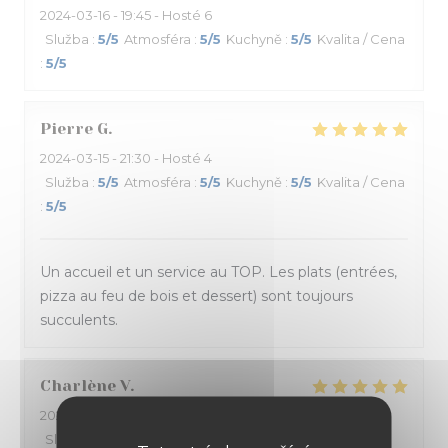
2024-03-16
- 19:45 - Hosté 6
Služba
:
5
/5
Atmosféra
:
5
/5
Kuchyně
:
5
/5
Kvalita / Cena
:
5
/5
Pierre
G
2024-03-15
- 21:30 - Hosté 4
Služba
:
5
/5
Atmosféra
:
5
/5
Kuchyně
:
5
/5
Kvalita / Cena
:
5
/5
Un accueil et un service au TOP. Les plats (entrées,
pizza au feu de bois et dessert) sont toujours
succulents.
Charlène
V
2024-03-13
- 21:00 - Hosté 2
Služba
:
4
/5
Atmosféra
:
4
/5
Kuchyně
:
5
/5
Kvalita /