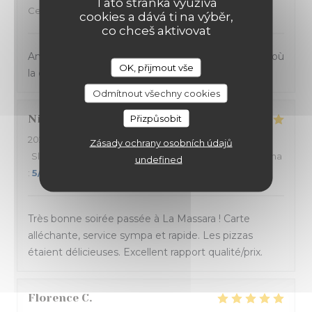
Tato stránka využívá
Cena
:
4
/5
cookies a dává ti na výběr,
co chceš aktivovat
Ambiance et service sympathique dans ce bistrot où
OK, přijmout vše
la cuisine sicilienne est goûteuse et joyeuse.
Odmítnout všechny cookies
Nicolas
B
Přizpůsobit
2024-03-14
- 20:45 - Hosté 4
Zásady ochrany osobních údajů
Služba
:
5
/5
Atmosféra
:
5
/5
Kuchyně
:
5
/5
Kvalita / Cena
undefined
:
5
/5
Très bonne soirée passée à La Massara ! Carte
alléchante, service sympa et rapide. Les pizzas
étaient délicieuses. Excellent rapport qualité/prix.
Florence
C