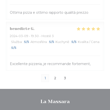
Ottima pizza e ottimo rapporto qualità prezzo
benedicte
G
2024-03-09
- 19:30 - Hosté 3
Služba
:
5
/5
Atmosféra
:
5
/5
Kuchyně
:
5
/5
Kvalita / Cena
:
5
/5
Excellente pizzeria, je recommande fortement,
1
2
3
La Massara