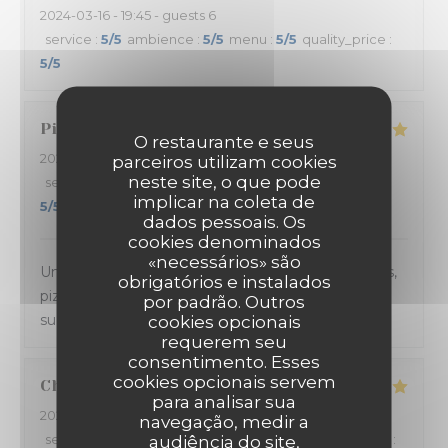
2024-03-16
- 19:45 - guests 6
service
:
5
/5
ambience
:
5
/5
menu
:
5
/5
quality_price
:
5
/5
Pierre
G
O restaurante e seus
2024-03-15
- 21:30 - guests 4
parceiros utilizam cookies
neste site, o que pode
service
:
5
/5
ambience
:
5
/5
menu
:
5
/5
quality_price
:
implicar na coleta de
5
/5
dados pessoais. Os
cookies denominados
«necessários» são
Un accueil et un service au TOP. Les plats (entrées,
obrigatórios e instalados
pizza au feu de bois et dessert) sont toujours
por padrão. Outros
succulents.
cookies opcionais
requerem seu
consentimento. Esses
cookies opcionais servem
Charlène
V
para analisar sua
2024-03-13
- 21:00 - guests 2
navegação, medir a
service
:
4
/5
ambience
:
4
/5
menu
:
5
/5
quality_price
:
audiência do site,