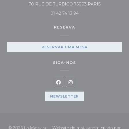
((abre numa no
70 RUE DE TURBIGO 75003 PARIS
01 42 74 13 94
RESERVA
RESERVAR UMA MESA
SIGA-NOS
Facebook ((abre numa nova jan
Instagram ((abre numa no
NEWSLETTER
© 2026 La Massara — Website do restaurante criado por