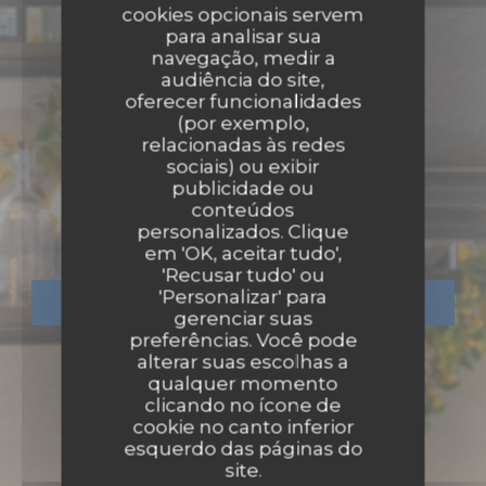
cookies opcionais servem
para analisar sua
navegação, medir a
audiência do site,
oferecer funcionalidades
(por exemplo,
relacionadas às redes
sociais) ou exibir
•
PARIS
publicidade ou
conteúdos
La Massara
personalizados. Clique
em 'OK, aceitar tudo',
'Recusar tudo' ou
'Personalizar' para
RESERVAR UMA MESA
gerenciar suas
preferências. Você pode
alterar suas escolhas a
qualquer momento
clicando no ícone de
cookie no canto inferior
esquerdo das páginas do
site.