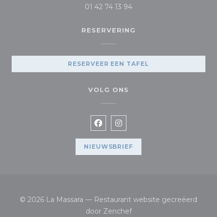
01 42 74 13 94
RESERVERING
RESERVEER EEN TAFEL
VOLG ONS
Facebook ((opent in een nieuw
Instagram ((opent in een
NIEUWSBRIEF
© 2026 La Massara — Restaurant website gecreëerd
((opent in een nieuw vens
door
Zenchef