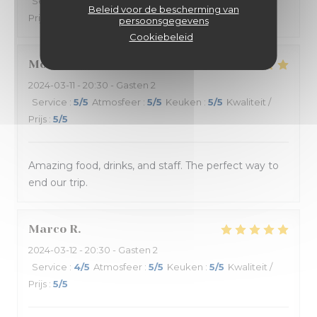
Service
:
5
/5
Atmosfeer
:
5
/5
Keuken
:
5
/5
Kwaliteit /
Beleid voor de bescherming van
Prijs
:
5
/5
persoonsgegevens
Cookiebeleid
Morgan
C
2024-03-11
- 20:30 - Gasten 2
Service
:
5
/5
Atmosfeer
:
5
/5
Keuken
:
5
/5
Kwaliteit /
Prijs
:
5
/5
Amazing food, drinks, and staff. The perfect way to
end our trip.
Marco
R
2024-03-12
- 20:30 - Gasten 2
Service
:
4
/5
Atmosfeer
:
5
/5
Keuken
:
5
/5
Kwaliteit /
Prijs
:
5
/5