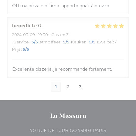
Ottima pizza e ottimo rapporto qualità prezzo
benedicte
G
2024-03-09
- 19:30 - Gasten 3
Service
:
5
/5
Atmosfeer
:
5
/5
Keuken
:
5
/5
Kwaliteit /
Prijs
:
5
/5
Excellente pizzeria, je recommande fortement,
1
2
3
La Massara
((opent in een
70 RUE DE TURBIGO 75003 PARIS