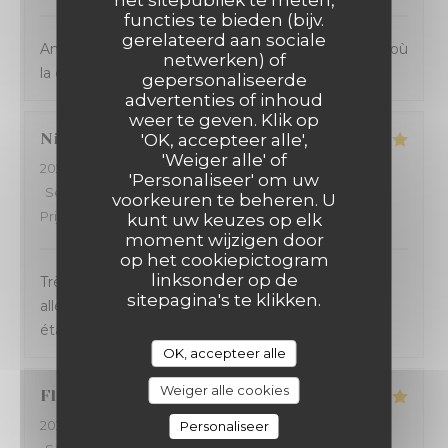
het sitepubliek te meten,
functies te bieden (bijv.
gerelateerd aan sociale
Ambiance et service sympathique dans ce bistrot où
netwerken) of
la cuisine sicilienne est goûteuse et joyeuse.
gepersonaliseerde
advertenties of inhoud
weer te geven. Klik op
Nicolas
B
'OK, accepteer alle',
'Weiger alle' of
2024-03-14
- 20:45 - Gasten 4
'Personaliseer' om uw
Service
:
5
/5
Atmosfeer
:
5
/5
Keuken
:
5
/5
Kwaliteit /
voorkeuren te beheren. U
Prijs
:
5
/5
kunt uw keuzes op elk
moment wijzigen door
op het cookiepictogram
linksonder op de
Très bonne soirée passée à La Massara ! Carte
sitepagina's te klikken.
alléchante, service sympa et rapide. Les pizzas
étaient délicieuses. Excellent rapport qualité/prix.
OK, accepteer alle
Weiger alle cookies
Florence
C
2024-03-13
- 19:30 - Gasten 9
Personaliseer