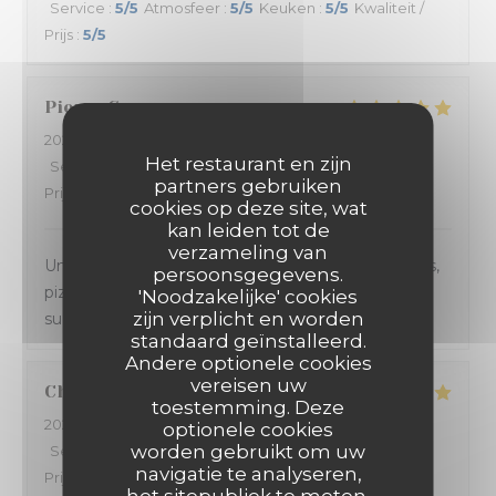
Service
:
5
/5
Atmosfeer
:
5
/5
Keuken
:
5
/5
Kwaliteit /
Prijs
:
5
/5
Pierre
G
2024-03-15
- 21:30 - Gasten 4
Het restaurant en zijn
Service
:
5
/5
Atmosfeer
:
5
/5
Keuken
:
5
/5
Kwaliteit /
partners gebruiken
Prijs
:
5
/5
cookies op deze site, wat
kan leiden tot de
verzameling van
Un accueil et un service au TOP. Les plats (entrées,
persoonsgegevens.
pizza au feu de bois et dessert) sont toujours
'Noodzakelijke' cookies
zijn verplicht en worden
succulents.
standaard geïnstalleerd.
Andere optionele cookies
vereisen uw
Charlène
V
toestemming. Deze
2024-03-13
- 21:00 - Gasten 2
optionele cookies
worden gebruikt om uw
Service
:
4
/5
Atmosfeer
:
4
/5
Keuken
:
5
/5
Kwaliteit /
navigatie te analyseren,
Prijs
:
4
/5