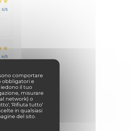
:
5
/5
:
4
/5
possono comportare
o obbligatori e
hiedono il tuo
igazione, misurare
ial network) o
:
5
/5
o', 'Rifiuta tutto'
celte in qualsiasi
agine del sito.
.