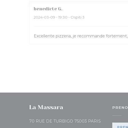
benedicte
G
2024-03-09
- 19:30 - Ospiti 3
Excellente pizzeria, je recommande fortement,
La Massara
PRENO
((apre una nuo
70 RUE DE TURBIGO 75003 PARIS
PRE