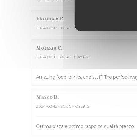
Florence
C
2024-03-13
- 19:30 - Ospiti 9
Morgan
C
2024-03-11
- 20:30 - Ospiti 2
Amazing food, drinks, and staff. The perfect way
Marco
R
2024-03-12
- 20:30 - Ospiti 2
Ottima pizza e ottimo rapporto qualità prezzo