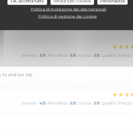
Ok, accetta tutto
Rifiuta tutti i cookie
Personalizza
Politica di protezione dei dati personali
Politica di gestione dei cookie
Servizio
:
5
/5
Atmosfera
:
5
/5
Cucina
:
5
/5
Qualità / Prezzo
Servizio
:
5
/5
Atmosfera
:
5
/5
Cucina
:
5
/5
Qualità / Prezzo
 to end our trip.
Servizio
:
4
/5
Atmosfera
:
5
/5
Cucina
:
5
/5
Qualità / Prezzo