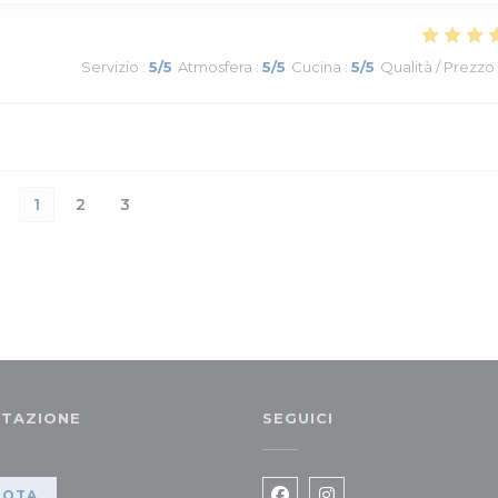
Servizio
:
5
/5
Atmosfera
:
5
/5
Cucina
:
5
/5
Qualità / Prezzo
1
2
3
TAZIONE
SEGUICI
va finestra))
NOTA