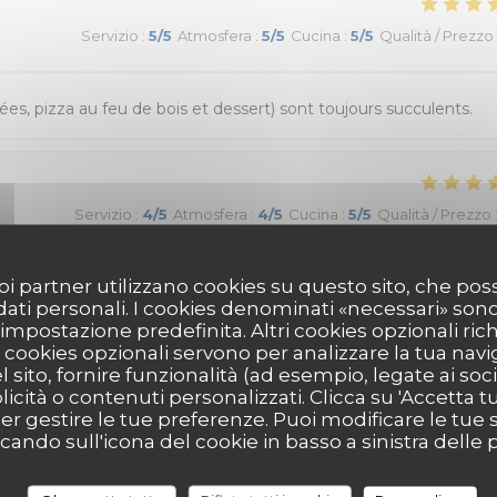
Servizio
:
5
/5
Atmosfera
:
5
/5
Cucina
:
5
/5
Qualità / Prezzo
ées, pizza au feu de bois et dessert) sont toujours succulents.
Servizio
:
4
/5
Atmosfera
:
4
/5
Cucina
:
5
/5
Qualità / Prezzo
 suoi partner utilizzano cookies su questo sito, che 
 où la cuisine sicilienne est goûteuse et joyeuse.
 dati personali. I cookies denominati «necessari» son
r impostazione predefinita. Altri cookies opzionali ric
cookies opzionali servono per analizzare la tua nav
l sito, fornire funzionalità (ad esempio, legate ai soc
Servizio
:
5
/5
Atmosfera
:
5
/5
Cucina
:
5
/5
Qualità / Prezzo
icità o contenuti personalizzati. Clicca su 'Accetta tutt
per gestire le tue preferenze. Puoi modificare le tue s
ndo sull'icona del cookie in basso a sinistra delle p
léchante, service sympa et rapide. Les pizzas étaient délicieuses