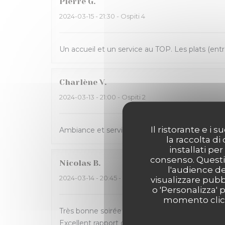
Pierre
G
2024-03-15
- 21:30 - Ospiti 4
Un accueil et un service au TOP. Les plats (entr
Charlène
V
2024-03-13
- 21:00 - Ospiti 2
Il ristorante e i
Ambiance et service sympathique dans ce bistrot
la raccolta di
installati pe
consenso. Questi 
Nicolas
B
l'audience de
2024-03-14
- 20:45 - Ospiti 4
visualizzare pubbl
o 'Personalizza' 
momento clicca
Très bonne soirée passée à La Massara ! Carte al
Excellent rapport qualité/prix.