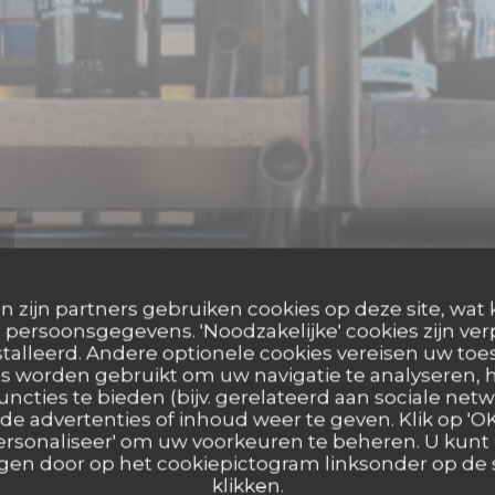
n zijn partners gebruiken cookies op deze site, wat 
persoonsgegevens. 'Noodzakelijke' cookies zijn ve
talleerd. Andere optionele cookies vereisen uw t
s worden gebruikt om uw navigatie te analyseren, h
uncties te bieden (bijv. gerelateerd aan sociale netw
e advertenties of inhoud weer te geven. Klik op 'OK,
PIZZERIA
•
PARIS
 'Personaliseer' om uw voorkeuren te beheren. U kunt
La Massara
en door op het cookiepictogram linksonder op de s
klikken.