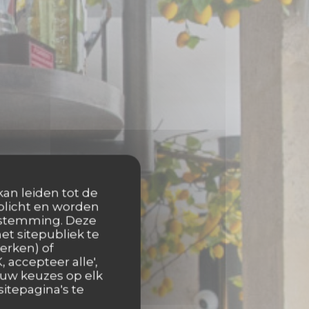
kan leiden tot de
rplicht en worden
oestemming. Deze
et sitepubliek te
erken) of
 accepteer alle',
 uw keuzes op elk
itepagina's te