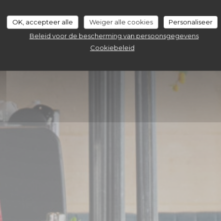
OK, accepteer alle
Weiger alle cookies
Personaliseer
RESERVEER EEN TAFEL
Beleid voor de bescherming van persoonsgegevens
Cookiebeleid