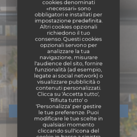
cookies denominati
«necessari» sono
obbligatori e installati per
impostazione predefinita.
Altri cookies opzionali
richiedono il tuo
consenso. Questi cookies
opzionali servono per
analizzare la tua
navigazione, misurare
l'audience del sito, fornire
funzionalità (ad esempio,
legate ai social network) o
PIZZERIA
•
PARIS
visualizzare pubblicità o
contenuti personalizzati.
La Massara
Clicca su 'Accetta tutto',
'Rifiuta tutto' o
'Personalizza' per gestire
PRENOTA
le tue preferenze. Puoi
modificare le tue scelte in
qualsiasi momento
cliccando sull'icona del
cookie in basso a sinistra