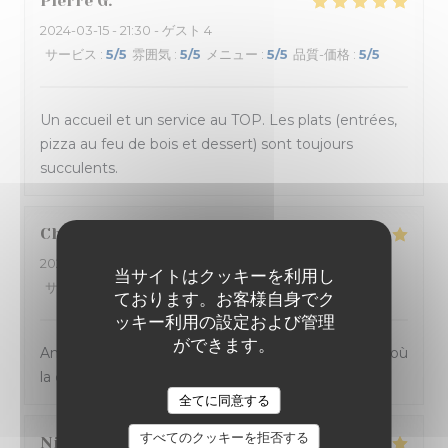
Pierre
G
2024-03-15
- 21:30 - ゲスト 4
サービス
:
5
/5
雰囲気
:
5
/5
メニュー
:
5
/5
品質-価格
:
5
/5
Un accueil et un service au TOP. Les plats (entrées,
pizza au feu de bois et dessert) sont toujours
succulents.
Charlène
V
2024-03-13
- 21:00 - ゲスト 2
当サイトはクッキーを利用し
サービス
:
4
/5
雰囲気
:
4
/5
メニュー
:
5
/5
品質-価格
:
4
/5
ております。お客様自身でク
ッキー利用の設定および管理
ができます。
Ambiance et service sympathique dans ce bistrot où
la cuisine sicilienne est goûteuse et joyeuse.
全てに同意する
すべてのクッキーを拒否する
Nicolas
B