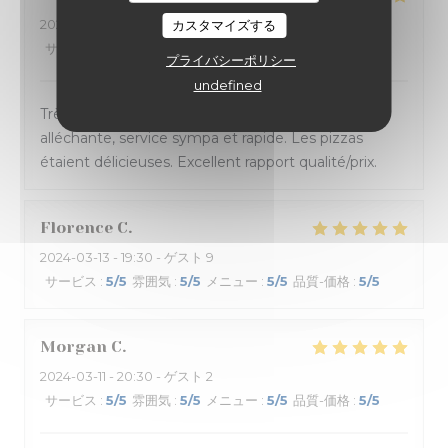
2024-03-14
- 20:45 - ゲスト 4
カスタマイズする
サービス
:
5
/5
雰囲気
:
5
/5
メニュー
:
5
/5
品質-価格
:
5
/5
プライバシーポリシー
undefined
Très bonne soirée passée à La Massara ! Carte
alléchante, service sympa et rapide. Les pizzas
étaient délicieuses. Excellent rapport qualité/prix.
Florence
C
2024-03-13
- 19:30 - ゲスト 9
サービス
:
5
/5
雰囲気
:
5
/5
メニュー
:
5
/5
品質-価格
:
5
/5
Morgan
C
2024-03-11
- 20:30 - ゲスト 2
サービス
:
5
/5
雰囲気
:
5
/5
メニュー
:
5
/5
品質-価格
:
5
/5