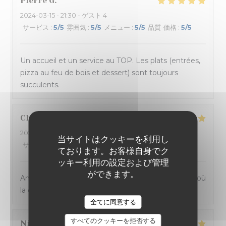
Pierre
G
2024-03-15
- 21:30 - ゲスト 4
サービス
:
5
/5
雰囲気
:
5
/5
メニュー
:
5
/5
品質-価格
:
5
/5
Un accueil et un service au TOP. Les plats (entrées,
pizza au feu de bois et dessert) sont toujours
succulents.
Charlène
V
2024-03-13
- 21:00 - ゲスト 2
当サイトはクッキーを利用し
サービス
:
4
/5
雰囲気
:
4
/5
メニュー
:
5
/5
品質-価格
:
4
/5
ております。お客様自身でク
ッキー利用の設定および管理
ができます。
Ambiance et service sympathique dans ce bistrot où
la cuisine sicilienne est goûteuse et joyeuse.
全てに同意する
すべてのクッキーを拒否する
Nicolas
B