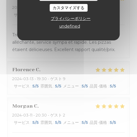
2024-03-14
- 20:45 - ゲスト 4
カスタマイズする
サービス
:
5
/5
雰囲気
:
5
/5
メニュー
:
5
/5
品質-価格
:
5
/5
プライバシーポリシー
undefined
Très bonne soirée passée à La Massara ! Carte
alléchante, service sympa et rapide. Les pizzas
étaient délicieuses. Excellent rapport qualité/prix.
Florence
C
2024-03-13
- 19:30 - ゲスト 9
サービス
:
5
/5
雰囲気
:
5
/5
メニュー
:
5
/5
品質-価格
:
5
/5
Morgan
C
2024-03-11
- 20:30 - ゲスト 2
サービス
:
5
/5
雰囲気
:
5
/5
メニュー
:
5
/5
品質-価格
:
5
/5