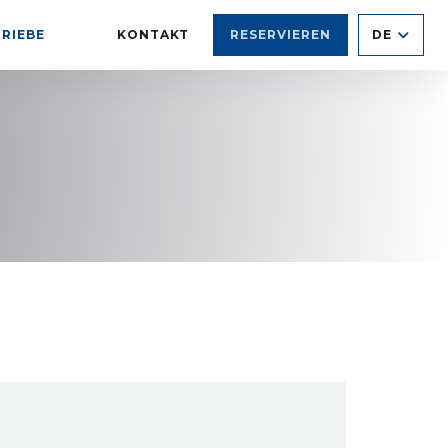
RIEBE
KONTAKT
RESERVIEREN
DE
((ÖFFNET EIN NEUES FENSTER))
((ÖFFNET EIN NEUES FENSTER))