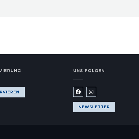
VIERUNG
UNS FOLGEN
eues Fenster))
RVIEREN
Facebook ((öffnet ein ne
Instagram ((öffnet 
NEWSLETTER