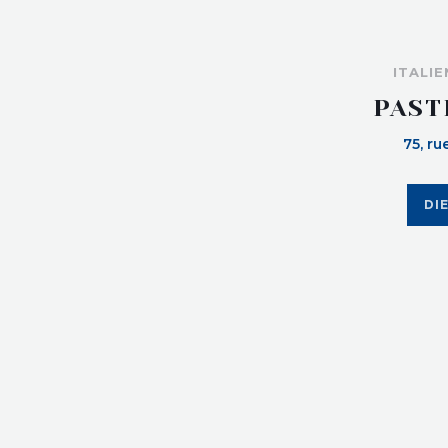
ITALI
PAST
75, ru
DI