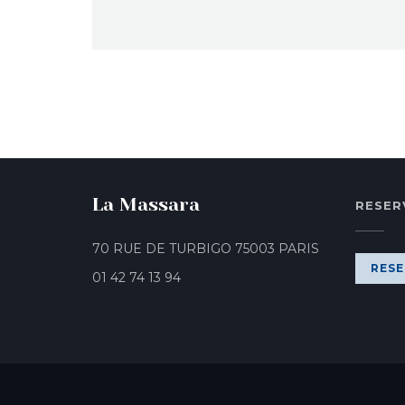
La Massara
RESER
((öffnet ein n
70 RUE DE TURBIGO 75003 PARIS
RESE
01 42 74 13 94