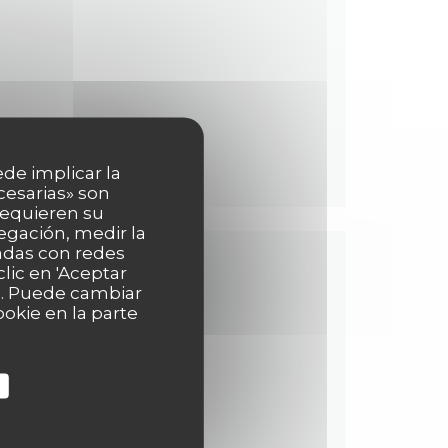
ede implicar la
cesarias» son
 requieren su
egación, medir la
nadas con redes
lic en 'Aceptar
as. Puede cambiar
okie en la parte