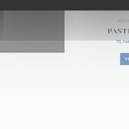
RES
PAST
75, ru
V