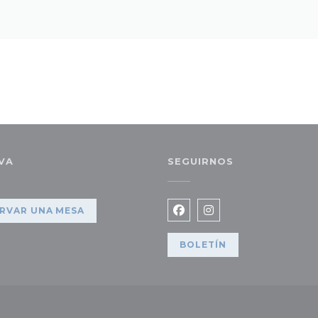
VA
SEGUIRNOS
 nueva ventana))
RVAR UNA MESA
Facebook ((abre en una
Instagram ((abre e
BOLETÍN