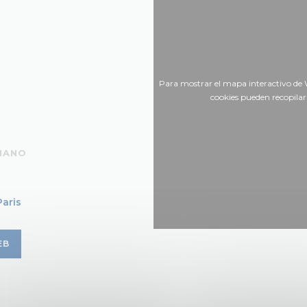
Para mostrar el mapa interactivo de 
cookies pueden recopila
IANO
A
Paris
EB