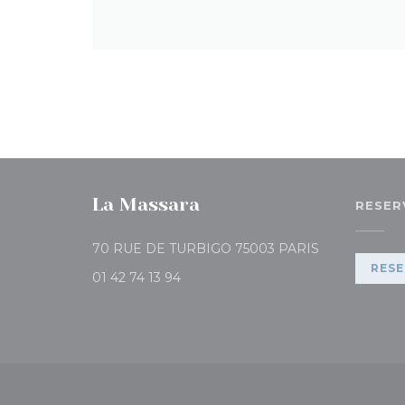
La Massara
RESER
((abre en una
70 RUE DE TURBIGO 75003 PARIS
RESE
01 42 74 13 94