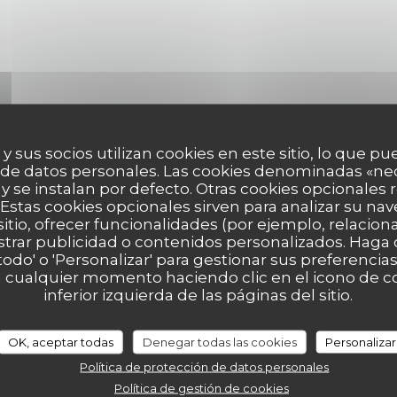
 y sus socios utilizan cookies en este sitio, lo que pu
 de datos personales. Las cookies denominadas «ne
 y se instalan por defecto. Otras cookies opcionales
Estas cookies opcionales sirven para analizar su nav
sitio, ofrecer funcionalidades (por ejemplo, relacio
strar publicidad o contenidos personalizados. Haga c
 todo' o 'Personalizar' para gestionar sus preferenci
 cualquier momento haciendo clic en el icono de co
inferior izquierda de las páginas del sitio.
OK, aceptar todas
Denegar todas las cookies
Personalizar
Política de protección de datos personales
s cookies de Waze Map (Google). Estas
Política de gestión de cookies
 y ubicación.
Permitir