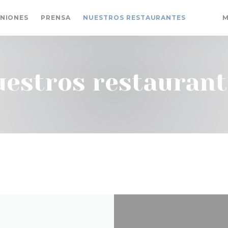
INIONES
PRENSA
NUESTROS RESTAURANTES
M
((ABRE
((AB
uestros restaurant