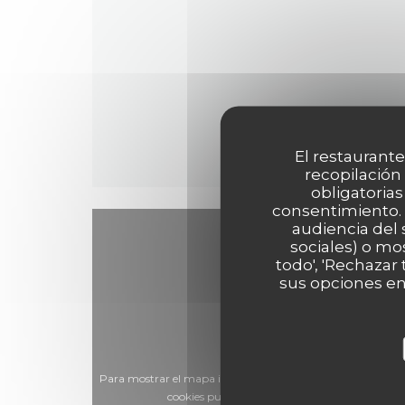
El restaurante
recopilación
obligatorias
consentimiento. 
audiencia del 
sociales) o mo
todo', 'Rechazar
sus opciones en
Para mostrar el mapa interactivo de Waze, debe aceptar la
cookies pueden recopilar datos de navegación