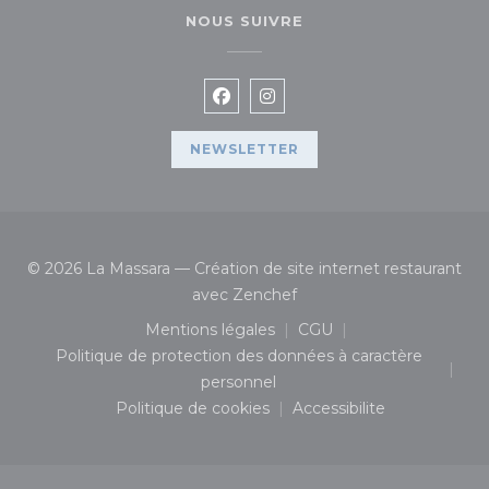
NOUS SUIVRE
Facebook ((ouvre une nouvelle
Instagram ((ouvre une no
NEWSLETTER
© 2026 La Massara — Création de site internet restaurant
((ouvre une nouvelle fenê
avec
Zenchef
Mentions légales
CGU
((ouvre une nouvelle fenêtre))
((ouvre une nouvelle 
Politique de protection des données à caractère
((ouvre une nouvelle fenêtre))
personnel
Politique de cookies
Accessibilite
((ouvre une nouvelle fenêtre))
((ouvre une nouvelle