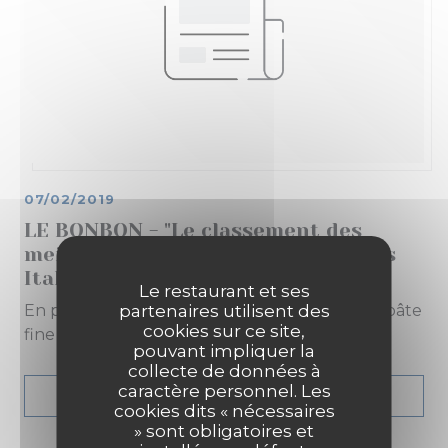
07/02/2019
LE BONBON - "Le classement des
meilleures pizzas de Paris selon les
Italiens"
Le restaurant et ses
partenaires utilisent des
En première position, les excellentes pizzas à pâte
cookies sur ce site,
fine et ultra copieuses de la Massara
pouvant impliquer la
collecte de données à
caractère personnel. Les
((OUVRE UNE NOUVELL
LIRE L'ARTICLE
cookies dits « nécessaires
» sont obligatoires et