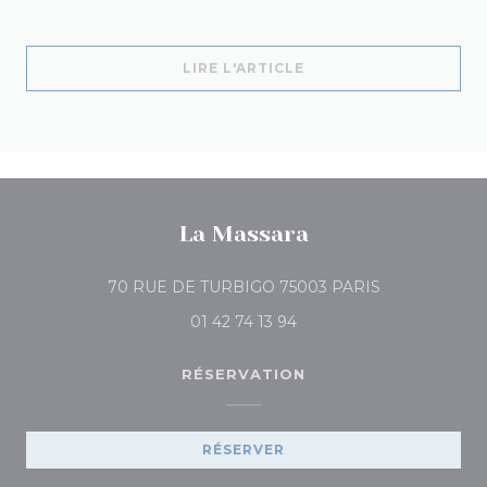
((OUVRE UNE NOUVELL
LIRE L'ARTICLE
La Massara
((ouvre une no
70 RUE DE TURBIGO 75003 PARIS
01 42 74 13 94
RÉSERVATION
RÉSERVER