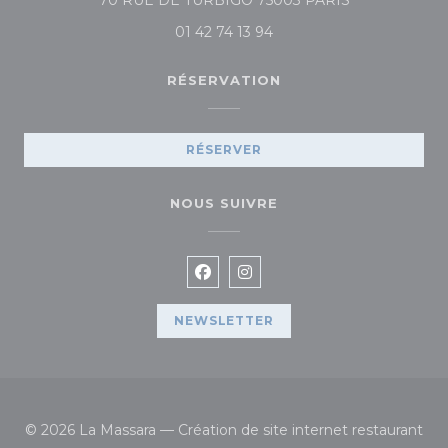
70 RUE DE TURBIGO 75003 PARIS
01 42 74 13 94
RÉSERVATION
RÉSERVER
NOUS SUIVRE
Facebook ((ouvre une nouvelle
Instagram ((ouvre une no
NEWSLETTER
© 2026 La Massara — Création de site internet restaurant