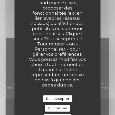
75, rue Turbigo - 75003 Paris
l'audience du site,
proposer des
fonctionnalités (ex : en
lien avec les réseaux
VOIR LE SITE
sociaux) ou afficher des
publicités ou contenus
personnalisés. Cliquez
sur « Tout accepter », «
Tout refuser » ou «
Personnaliser » pour
gérer vos préférences.
Vous pouvez modifier vos
choix à tout moment en
cliquant sur l'icône
représentant un cookie
en bas à gauche des
Pour afficher la carte interactive Waze, vous devez accepter les
pages du site.
cookies Waze Map (Google). Ces cookies peuvent collecter des données
de navigation et de localisation.
Autoriser
Tout accepter
Tout refuser