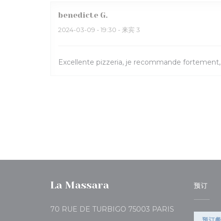
benedicte
G
2024-03-09
- 19:30 - 来宾 3
Excellente pizzeria, je recommande fortement,
La Massara
预订
((在新窗口中打开
70 RUE DE TURBIGO 75003 PARIS
预订