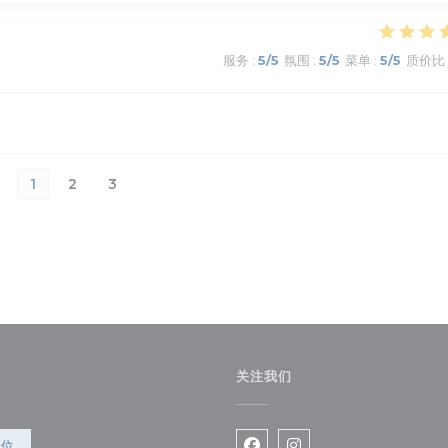
服务
:
5
/5
氛围
:
5
/5
菜单
:
5
/5
质价比
1
2
3
关注我们
))
餐位