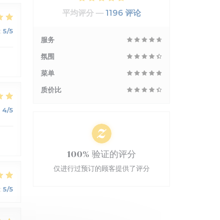
平均评分 —
1196 评论
:
5
/5
服务
氛围
菜单
质价比
:
4
/5
100% 验证的评分
仅进行过预订的顾客提供了评分
:
5
/5