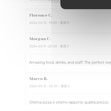
Florence
C
2024-03-13
- 19:30 - 来宾 9
Morgan
C
2024-03-11
- 20:30 - 来宾 2
Amazing food, drinks, and staff. The perfect way
Marco
R
2024-03-12
- 20:30 - 来宾 2
Ottima pizza e ottimo rapporto qualità prezzo