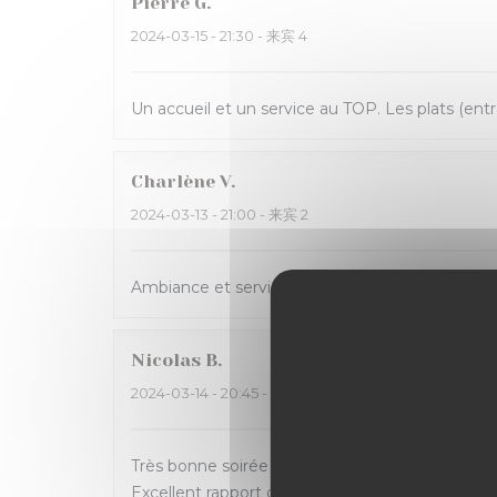
Pierre
G
2024-03-15
- 21:30 - 来宾 4
Un accueil et un service au TOP. Les plats (entr
Charlène
V
2024-03-13
- 21:00 - 来宾 2
Ambiance et service sympathique dans ce bistrot
Nicolas
B
2024-03-14
- 20:45 - 来宾 4
Très bonne soirée passée à La Massara ! Carte al
Excellent rapport qualité/prix.