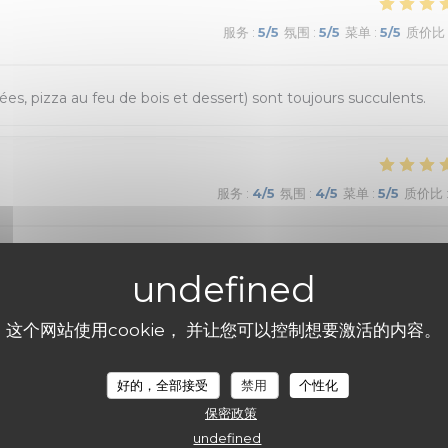
服务
:
5
/5
氛围
:
5
/5
菜单
:
5
/5
质价比
ées, pizza au feu de bois et dessert) sont toujours succulents.
服务
:
4
/5
氛围
:
4
/5
菜单
:
5
/5
质价比
 où la cuisine sicilienne est goûteuse et joyeuse.
这个网站使用cookie， 并让您可以控制想要激活的内容。
服务
:
5
/5
氛围
:
5
/5
菜单
:
5
/5
质价比
好的，全部接受
禁用
个性化
保密政策
léchante, service sympa et rapide. Les pizzas étaient délicieuses
undefined