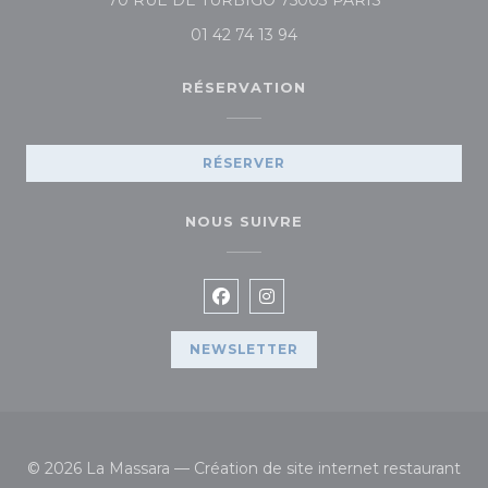
70 RUE DE TURBIGO 75003 PARIS
01 42 74 13 94
RÉSERVATION
RÉSERVER
NOUS SUIVRE
Facebook ((ouvre une nouvelle
Instagram ((ouvre une no
NEWSLETTER
© 2026 La Massara — Création de site internet restaurant