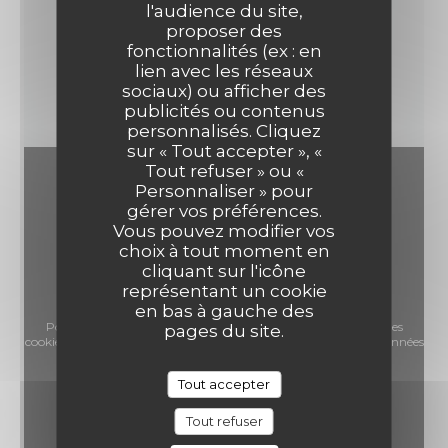
75, rue Turbigo - 75003 Paris
l'audience du site,
proposer des
fonctionnalités (ex : en
lien avec les réseaux
VOIR LE SITE
sociaux) ou afficher des
publicités ou contenus
personnalisés. Cliquez
sur « Tout accepter », «
Tout refuser » ou «
Personnaliser » pour
gérer vos préférences.
Vous pouvez modifier vos
choix à tout moment en
cliquant sur l'icône
représentant un cookie
en bas à gauche des
Pour afficher la carte interactive Waze, vous devez accepter les
pages du site.
cookies Waze Map (Google). Ces cookies peuvent collecter des données
de navigation et de localisation.
Autoriser
Tout accepter
Tout refuser