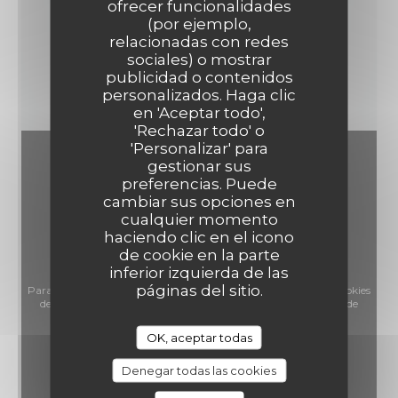
ofrecer funcionalidades
75, rue Turbigo - 75003 Paris
(por ejemplo,
relacionadas con redes
sociales) o mostrar
VER LA PÁGINA WEB
publicidad o contenidos
personalizados. Haga clic
en 'Aceptar todo',
'Rechazar todo' o
'Personalizar' para
gestionar sus
preferencias. Puede
cambiar sus opciones en
cualquier momento
haciendo clic en el icono
de cookie en la parte
inferior izquierda de las
páginas del sitio.
Para mostrar el mapa interactivo de Waze, debe aceptar las cookies
de Waze Map (Google). Estas cookies pueden recopilar datos de
navegación y ubicación.
Permitir
OK, aceptar todas
Denegar todas las cookies