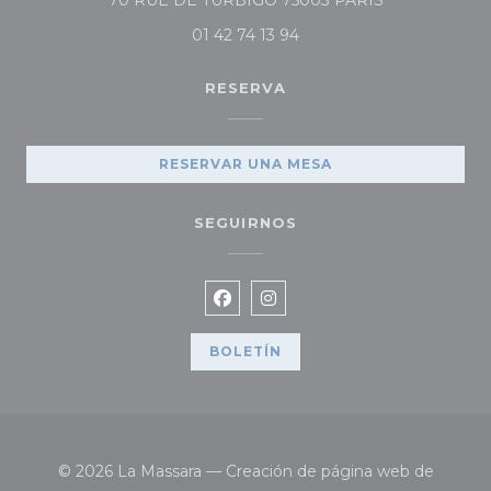
70 RUE DE TURBIGO 75003 PARIS
01 42 74 13 94
RESERVA
RESERVAR UNA MESA
SEGUIRNOS
Facebook ((abre en una nueva
Instagram ((abre en una 
BOLETÍN
© 2026 La Massara — Creación de página web de