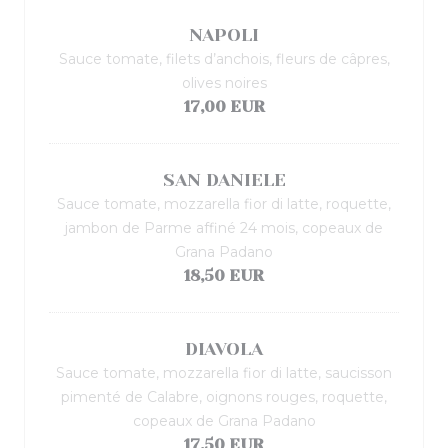
NAPOLI
Sauce tomate, filets d’anchois, fleurs de câpres,
olives noires
17,00 EUR
SAN DANIELE
Sauce tomate, mozzarella fior di latte, roquette,
jambon de Parme affiné 24 mois, copeaux de
Grana Padano
18,50 EUR
DIAVOLA
Sauce tomate, mozzarella fior di latte, saucisson
pimenté de Calabre, oignons rouges, roquette,
copeaux de Grana Padano
17,50 EUR