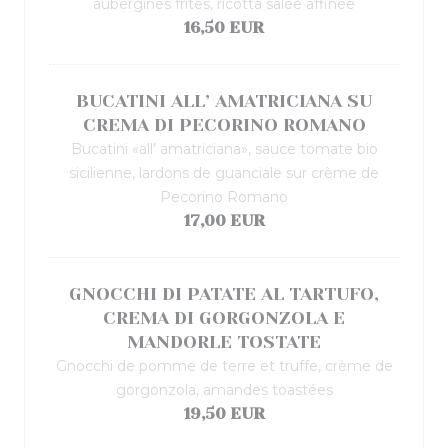
aubergines frites, ricotta salée affinée
16,50 EUR
BUCATINI ALL’ AMATRICIANA SU
CREMA DI PECORINO ROMANO
Bucatini «all’ amatriciana», sauce tomate bio
sicilienne, lardons de guanciale sur crème de
Pecorino Romano
17,00 EUR
GNOCCHI DI PATATE AL TARTUFO,
CREMA DI GORGONZOLA E
MANDORLE TOSTATE
Gnocchi de pomme de terre et truffe, crème de
gorgonzola, amandes toastées
19,50 EUR