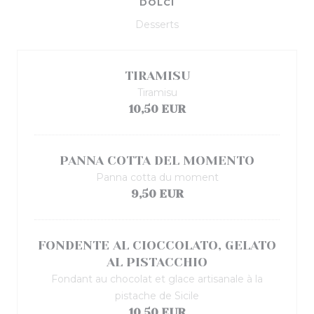
DOLCI
Desserts
TIRAMISU
Tiramisu
10,50 EUR
PANNA COTTA DEL MOMENTO
Panna cotta du moment
9,50 EUR
FONDENTE AL CIOCCOLATO, GELATO
AL PISTACCHIO
Fondant au chocolat et glace artisanale à la
pistache de Sicile
10,50 EUR