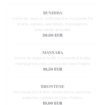
RUSIDDA
Crème de cèpes et truffe blanche, mozzarella fior
di latte, oignons caramélisés, champignons,
stracciatella, amandes
20,00 EUR
MASSARA
Crème de cèpes et truffe, mozzarella di bufala,
champignons, noix, copeaux de Grana Padano
19,50 EUR
BRONTESE
Mozzarella fior di latte, crème fraîche, pancetta,
pistaches, copeaux de Grana Padano
19,00 EUR