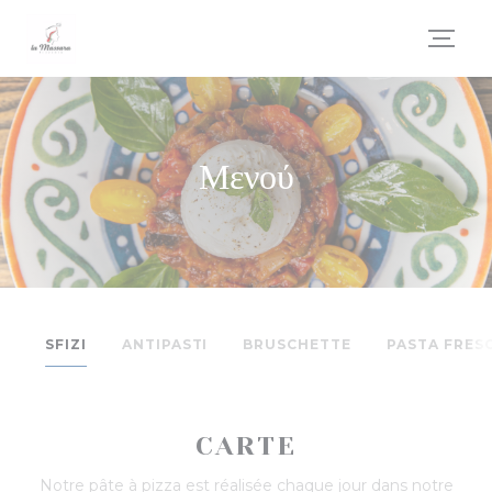
Πίνακας διαχείρισης "Μπισκότων" (Cookies)
Μενού
SFIZI
ANTIPASTI
BRUSCHETTE
PASTA FRES
CARTE
Notre pâte à pizza est réalisée chaque jour dans notre