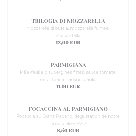
TRILOGIA DI MOZZARELLA
Mozzarella di bufala, mozzarella fumée,
stracciatella
12,00 EUR
PARMIGIANA
Mille-feuille d’aubergines frites, sauce tomate,
oeuf, Grana Padano, basilic
11,00 EUR
FOCACCINA AL PARMIGIANO
Focaccia au Grana Padano, dégustation de notre
huile d’olive EVO
8,50 EUR