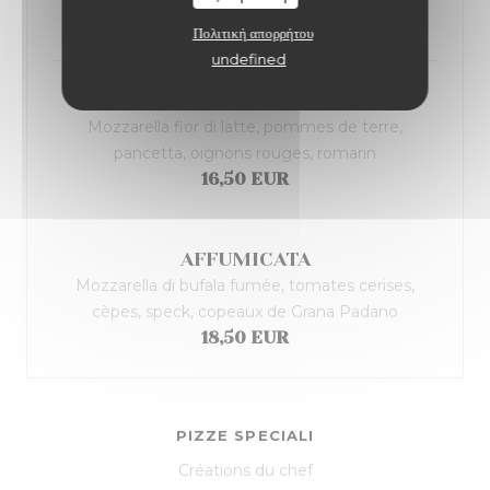
18,50 EUR
Πολιτική απορρήτου
undefined
SFIZIOSA
Mozzarella fior di latte, pommes de terre,
pancetta, oignons rouges, romarin
16,50 EUR
AFFUMICATA
Mozzarella di bufala fumée, tomates cerises,
cèpes, speck, copeaux de Grana Padano
18,50 EUR
PIZZE SPECIALI
Créations du chef