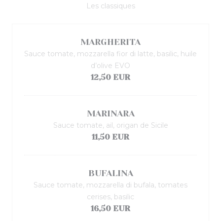
Les classiques
MARGHERITA
Sauce tomate, mozzarella fior di latte, basilic, huile
d’olive EVO
12,50 EUR
MARINARA
Sauce tomate, ail, origan de Sicile
11,50 EUR
BUFALINA
Sauce tomate, mozzarella di bufala, tomates
cerises, basilic
16,50 EUR