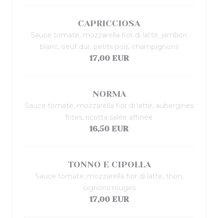
CAPRICCIOSA
Sauce tomate, mozzarella fior di latte, jambon
blanc, oeuf dur, petits pois, champignons
17,00 EUR
NORMA
Sauce tomate, mozzarella fior di latte, aubergines
frites, ricotta salée affinée
16,50 EUR
TONNO E CIPOLLA
Sauce tomate, mozzarella fior di latte, thon,
oignons rouges
17,00 EUR