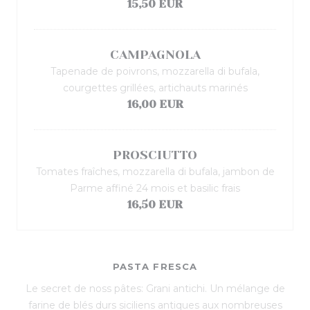
15,50 EUR
CAMPAGNOLA
Tapenade de poivrons, mozzarella di bufala,
courgettes grillées, artichauts marinés
16,00 EUR
PROSCIUTTO
Tomates fraîches, mozzarella di bufala, jambon de
Parme affiné 24 mois et basilic frais
16,50 EUR
PASTA FRESCA
Le secret de noss pâtes: Grani antichi. Un mélange de
farine de blés durs siciliens antiques aux nombreuses