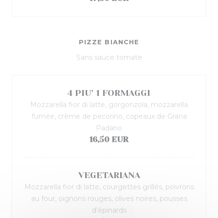
PIZZE BIANCHE
Sans sauce tomate
4 PIU’ 1 FORMAGGI
Mozzarella fior di latte, gorgonzola, mozzarella
fumée, crème de pecorino, copeaux de Grana
Padano
16,50 EUR
VEGETARIANA
Mozzarella fior di latte, courgettes grillés, poivrons
au four, oignons rouges, olives noires, pousses
d’épinards