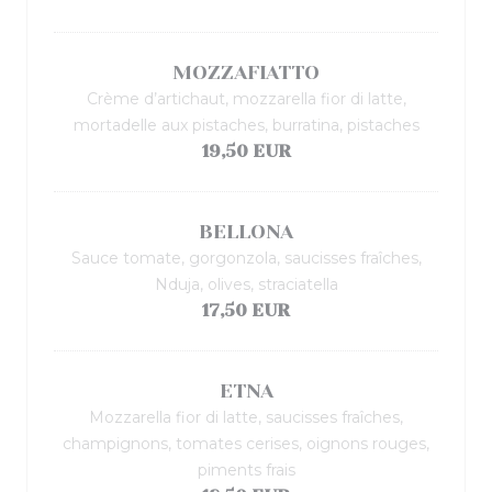
MOZZAFIATTO
Crème d’artichaut, mozzarella fior di latte,
mortadelle aux pistaches, burratina, pistaches
19,50 EUR
BELLONA
Sauce tomate, gorgonzola, saucisses fraîches,
Nduja, olives, straciatella
17,50 EUR
ETNA
Mozzarella fior di latte, saucisses fraîches,
champignons, tomates cerises, oignons rouges,
piments frais