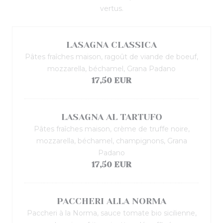
vertus.
LASAGNA CLASSICA
Pâtes fraîches maison, ragoût de viande de boeuf,
mozzarella, béchamel, Grana Padano
17,50 EUR
LASAGNA AL TARTUFO
Pâtes fraîches maison, crème de truffe noire,
mozzarella, béchamel, champignons, Grana
Padano
17,50 EUR
PACCHERI ALLA NORMA
Paccheri à la Norma, sauce tomate bio sicilienne,