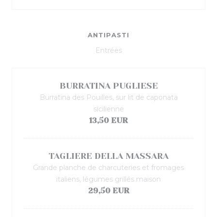
ANTIPASTI
Entrées
BURRATINA PUGLIESE
Burratina des Pouilles, sur lit de caponata
sicilienne
13,50 EUR
TAGLIERE DELLA MASSARA
Grande planche de charcuteries et fromages
italiens, légumes grillés maison
29,50 EUR