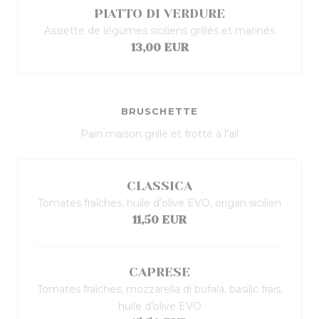
PIATTO DI VERDURE
Assiette de légumes siciliens grillés et marinés
13,00 EUR
BRUSCHETTE
Pain maison grillé et frotté à l’ail
CLASSICA
Tomates fraîches, huile d’olive EVO, origan sicilien
11,50 EUR
CAPRESE
Tomates fraîches, mozzarella di bufala, basilic frais,
huile d’olive EVO