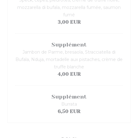
Speck, cèpes, pleurotes, crème de truffe noire,
mozzarella di bufala, mozzarella fumée, saumon
fumé
3,00 EUR
Supplément
Jambon de Parme, bresaola, Stracciatella di
Bufala, Nduja, mortadelle aux pistaches, crème de
truffe blanche
4,00 EUR
Supplément
Burrata
6,50 EUR