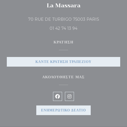
La Massara
((ανοίγει σε νέο
70 RUE DE TURBIGO 75003 PARIS
01 42 74 13 94
ΚΡΆΤΗΣΗ
ΚΆΝΤΕ ΚΡΆΤΗΣΗ ΤΡΑΠΕΖΙΟΎ
ΑΚΟΛΟΥΘΉΣΤΕ ΜΑΣ
Facebook ((ανοίγει σε νέο παράθυρ
Instagram ((ανοίγει σε νέο π
ΕΝΗΜΕΡΩΤΙΚΌ ΔΕΛΤΊΟ