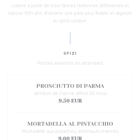
cuisine à partir de trois farines Italiennes différentes et
repose 90h afin d'obtenir une pâte plus friable et digeste
au goût unique.
SFIZI
Petites assiettes en attendant
PROSCIUTTO DI PARMA
Jambon de Parme affiné 20 mois
9,50 EUR
MORTADELLA AL PISTACCHIO
Mortadelle aux pistaches, artichauts marinés
9,00 EUR