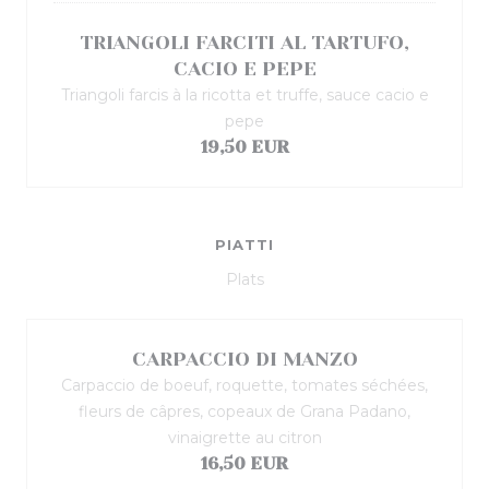
TRIANGOLI FARCITI AL TARTUFO,
CACIO E PEPE
Triangoli farcis à la ricotta et truffe, sauce cacio e
pepe
19,50 EUR
PIATTI
Plats
CARPACCIO DI MANZO
Carpaccio de boeuf, roquette, tomates séchées,
fleurs de câpres, copeaux de Grana Padano,
vinaigrette au citron
16,50 EUR