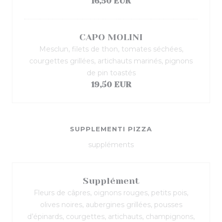
16,50 EUR
CAPO MOLINI
Mesclun, filets de thon, tomates séchées,
courgettes grillées, artichauts marinés, pignons
de pin toastés
19,50 EUR
SUPPLEMENTI PIZZA
suppléments
Supplément
Fleurs de câpres, oignons rouges, petits pois,
olives noires, aubergines grillées, pousses
d’épinards, courgettes, artichauts, champignons,