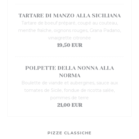
TARTARE DI MANZO ALLA SICILIANA
Tartare de boeuf préparé, coupé au couteau,
menthe fraîche, oignons rouges, Grana Padano,
vinaigrette citronée
19,50 EUR
POLPETTE DELLA NONNA ALLA
NORMA
Boulette de viande et aubergines, sauce aux
tomates de Sicile, fondue de ricotta salée,
pommes de terre
21,00 EUR
PIZZE CLASSICHE