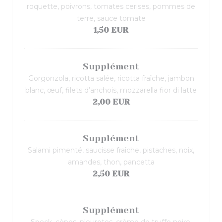
roquette, poivrons, tomates cerises, pommes de
terre, sauce tomate
1,50 EUR
Supplément
Gorgonzola, ricotta salée, ricotta fraîche, jambon
blanc, œuf, filets d’anchois, mozzarella fior di latte
2,00 EUR
Supplément
Salami pimenté, saucisse fraîche, pistaches, noix,
amandes, thon, pancetta
2,50 EUR
Supplément