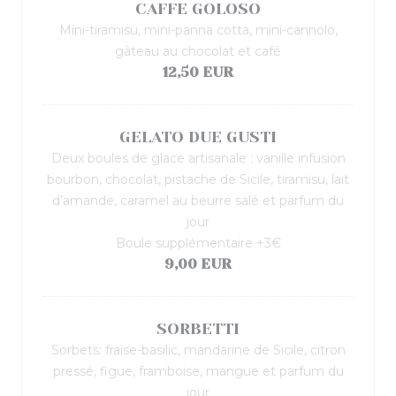
CAFFE GOLOSO
Mini-tiramisu, mini-panna cotta, mini-cannolo,
gâteau au chocolat et café
12,50 EUR
GELATO DUE GUSTI
Deux boules de glace artisanale : vanille infusion
bourbon, chocolat, pistache de Sicile, tiramisu, lait
d’amande, caramel au beurre salé et parfum du
jour
Boule supplémentaire +3€
9,00 EUR
SORBETTI
Sorbets: fraise-basilic, mandarine de Sicile, citron
pressé, figue, framboise, mangue et parfum du
jour