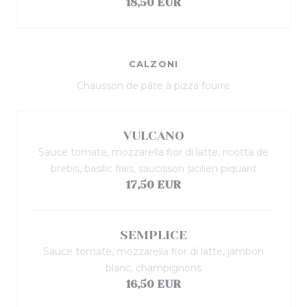
18,50 EUR
CALZONI
Chausson de pâte à pizza fourré
VULCANO
Sauce tomate, mozzarella fior di latte, ricotta de
brebis, basilic frais, saucisson sicilien piquant
17,50 EUR
SEMPLICE
Sauce tomate, mozzarella fior di latte, jambon
blanc, champignons
16,50 EUR