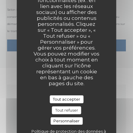
fonctionnalités (ex : en
lien avec les réseaux
Selon l'article L.223-2 du code de la consommation, il est rappelé que le
sociaux) ou afficher des
consommateur peut user de son droit à s'inscrire sur la liste d'opposition au
publicités ou contenus
personnalisés. Cliquez
démarchage téléphonique Bloctel :
bloctel.gouv.fr
. Pour plus d'informations sur
sur « Tout accepter », «
le traitement de vos données, consultez notre
politique de confidentialité
.
Tout refuser » ou «
Personnaliser » pour
gérer vos préférences.
Vous pouvez modifier vos
choix à tout moment en
cliquant sur l'icône
représentant un cookie
en bas à gauche des
pages du site.
Tout accepter
INFOS PRATIQUES
Tout refuser
CUISINE
Personnaliser
Pizza, sicilienne, Traditionnel, Italienne
Politique de protection des données à