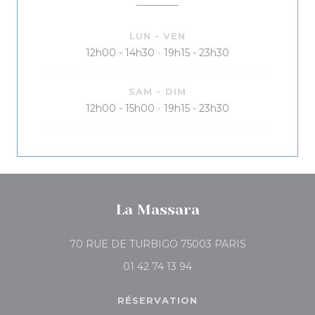
LUN
-
VEN
12h00 - 14h30
19h15 - 23h30
•
SAM
-
DIM
12h00 - 15h00
19h15 - 23h30
•
La Massara
((ouvre une no
70 RUE DE TURBIGO 75003 PARIS
01 42 74 13 94
RÉSERVATION