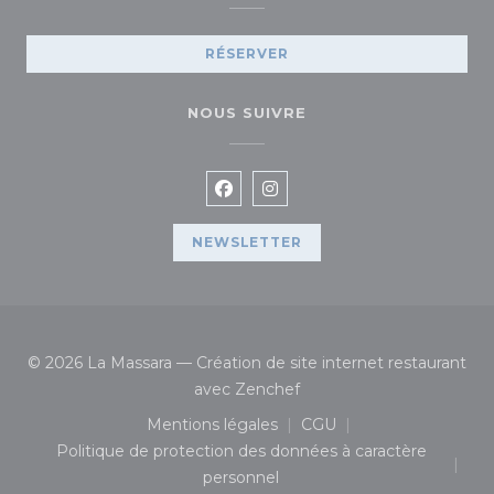
RÉSERVER
NOUS SUIVRE
Facebook ((ouvre une nouvelle
Instagram ((ouvre une no
NEWSLETTER
© 2026 La Massara — Création de site internet restaurant
((ouvre une nouvelle fenê
avec
Zenchef
Mentions légales
CGU
((ouvre une nouvelle fenêtre))
((ouvre une nouvelle 
Politique de protection des données à caractère
((ouvre une nouvelle fenêtre))
personnel