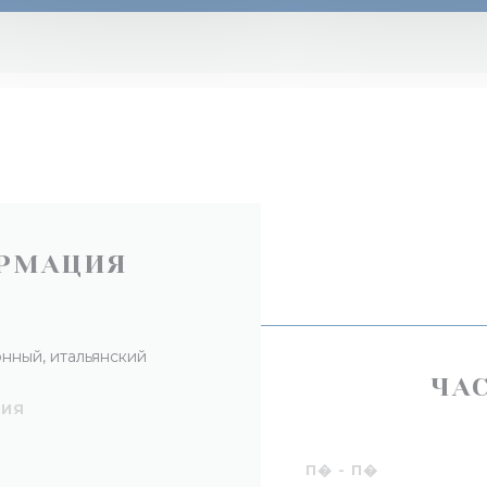
РМАЦИЯ
нный, итальянский
ЧА
НИЯ
П�
-
П�