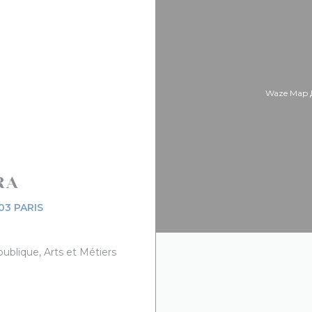
Waze Map 
RA
((открывается в новом окне))
03 PARIS
ublique, Arts et Métiers