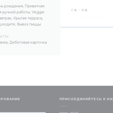
нь рождения, Приватная
С�
-
В�
ня ручной работы, Veggie
автрак, Крытая терраса,
 уходите, Вывоз пиццы
ЛАТЫ
 виза, Дебетовая карточка
ИРОВАНИЕ
ПРИСОЕДИНЯЙТЕСЬ К Н
я в новом окне))