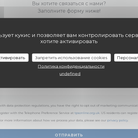
Вы хотите связаться с нами?
Заполните форму ниже!
льзует кукис и позволяет вам контролировать сер
хотите активировать
активировать
Запретить использование cookies
Персонал
Политика конфиденциальности
undefined
with data protection regulations, you have the right to opt out of marketing communicat
egister with the Telephone Preference Service at
tpsonline.org.uk
. US residents can registe
 For more information about how we process your data, please see our
privacy policy
.