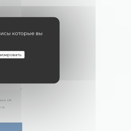
висы которые вы
изировать
ions. UK
r at