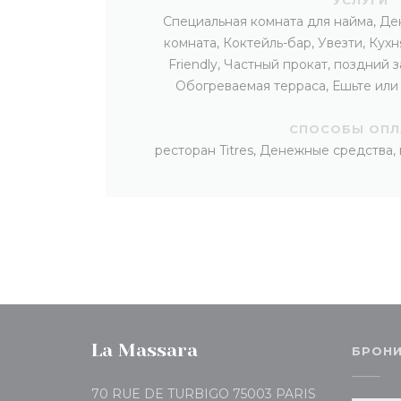
Специальная комната для найма, Де
комната, Коктейль-бар, Увезти, Кух
Friendly, Частный прокат, поздний з
Обогреваемая терраса, Ешьте или
СПОСОБЫ ОП
ресторан Titres, Денежные средства,
La Massara
БРОН
((открываетс
70 RUE DE TURBIGO 75003 PARIS