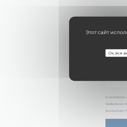
Этот сайт испо
Ок, все 
In accordance 
residents can r
donotcall.gov
.