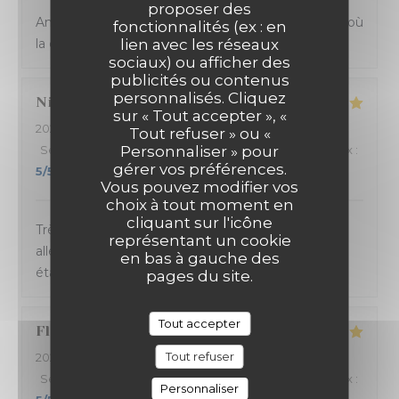
proposer des
Ambiance et service sympathique dans ce bistrot où
fonctionnalités (ex : en
la cuisine sicilienne est goûteuse et joyeuse.
lien avec les réseaux
sociaux) ou afficher des
publicités ou contenus
personnalisés. Cliquez
Nicolas
B
sur « Tout accepter », «
2024-03-14
- 20:45 - Couverts 4
Tout refuser » ou «
Service
:
5
/5
Ambiance
Personnaliser » pour
:
5
/5
Cuisine
:
5
/5
Qualité / Prix
:
gérer vos préférences.
5
/5
Vous pouvez modifier vos
choix à tout moment en
cliquant sur l'icône
Très bonne soirée passée à La Massara ! Carte
représentant un cookie
alléchante, service sympa et rapide. Les pizzas
en bas à gauche des
étaient délicieuses. Excellent rapport qualité/prix.
pages du site.
Tout accepter
Florence
C
Tout refuser
2024-03-13
- 19:30 - Couverts 9
Service
:
5
/5
Ambiance
:
5
/5
Cuisine
:
5
/5
Qualité / Prix
:
Personnaliser