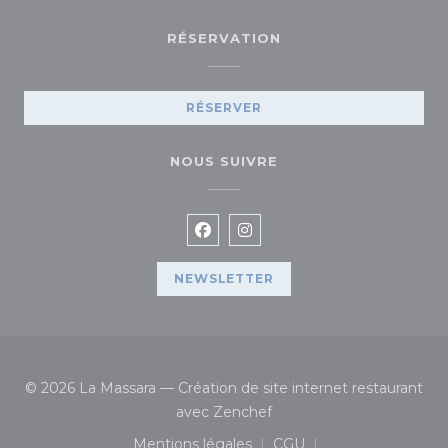
RÉSERVATION
RÉSERVER
NOUS SUIVRE
Facebook ((ouvre une nouvelle
Instagram ((ouvre une no
NEWSLETTER
© 2026 La Massara — Création de site internet restaurant
((ouvre une nouvelle fenê
avec
Zenchef
Mentions légales
CGU