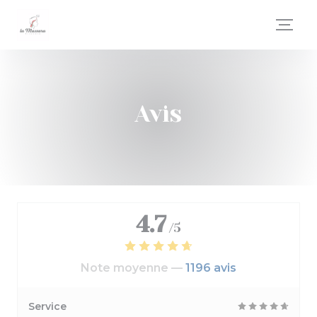
Personnalisation de vos choix en matière de cookies
Avis
4.7
/5
Note moyenne —
1196 avis
Service