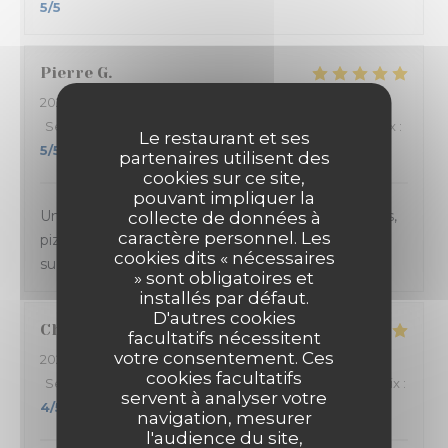
5
/5
Pierre
G
2024-03-15
- 21:30 - Couverts 4
Service
:
5
/5
Ambiance
:
5
/5
Cuisine
:
5
/5
Qualité / Prix
:
Le restaurant et ses
5
/5
partenaires utilisent des
cookies sur ce site,
pouvant impliquer la
Un accueil et un service au TOP. Les plats (entrées,
collecte de données à
caractère personnel. Les
pizza au feu de bois et dessert) sont toujours
cookies dits « nécessaires
succulents.
» sont obligatoires et
installés par défaut.
D'autres cookies
Charlène
V
facultatifs nécessitent
votre consentement. Ces
2024-03-13
- 21:00 - Couverts 2
cookies facultatifs
Service
:
4
/5
Ambiance
:
4
/5
Cuisine
:
5
/5
Qualité / Prix
:
servent à analyser votre
4
/5
navigation, mesurer
l'audience du site,