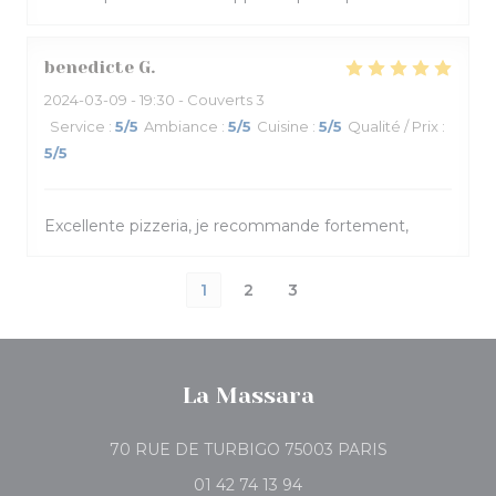
benedicte
G
2024-03-09
- 19:30 - Couverts 3
Service
:
5
/5
Ambiance
:
5
/5
Cuisine
:
5
/5
Qualité / Prix
:
5
/5
Excellente pizzeria, je recommande fortement,
1
2
3
La Massara
((ouvre une no
70 RUE DE TURBIGO 75003 PARIS
01 42 74 13 94