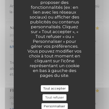
proposer des
Ambiance et service sympathique dans ce bistrot où
fonctionnalités (ex : en
la cuisine sicilienne est goûteuse et joyeuse.
lien avec les réseaux
sociaux) ou afficher des
publicités ou contenus
personnalisés. Cliquez
Nicolas
B
sur « Tout accepter », «
2024-03-14
- 20:45 - Couverts 4
Tout refuser » ou «
Service
:
5
/5
Ambiance
Personnaliser » pour
:
5
/5
Cuisine
:
5
/5
Qualité / Prix
:
gérer vos préférences.
5
/5
Vous pouvez modifier vos
choix à tout moment en
cliquant sur l'icône
Très bonne soirée passée à La Massara ! Carte
représentant un cookie
alléchante, service sympa et rapide. Les pizzas
en bas à gauche des
étaient délicieuses. Excellent rapport qualité/prix.
pages du site.
Tout accepter
Florence
C
Tout refuser
2024-03-13
- 19:30 - Couverts 9
Service
:
5
/5
Ambiance
:
5
/5
Cuisine
:
5
/5
Qualité / Prix
:
Personnaliser