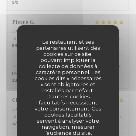
5
/5
Pierre
G
2024-03-15
- 21:30 - Couverts 4
Service
:
5
/5
Ambiance
:
5
/5
Cuisine
:
5
/5
Qualité / Prix
:
Le restaurant et ses
5
/5
partenaires utilisent des
cookies sur ce site,
pouvant impliquer la
Un accueil et un service au TOP. Les plats (entrées,
collecte de données à
caractère personnel. Les
pizza au feu de bois et dessert) sont toujours
cookies dits « nécessaires
succulents.
» sont obligatoires et
installés par défaut.
D'autres cookies
Charlène
V
facultatifs nécessitent
votre consentement. Ces
2024-03-13
- 21:00 - Couverts 2
cookies facultatifs
Service
:
4
/5
Ambiance
:
4
/5
Cuisine
:
5
/5
Qualité / Prix
:
servent à analyser votre
4
/5
navigation, mesurer
l'audience du site,