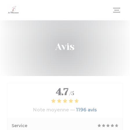
Personnalisation de vos choix en matière de cookies
Avis
4.7
/5
Note moyenne —
1196 avis
Service