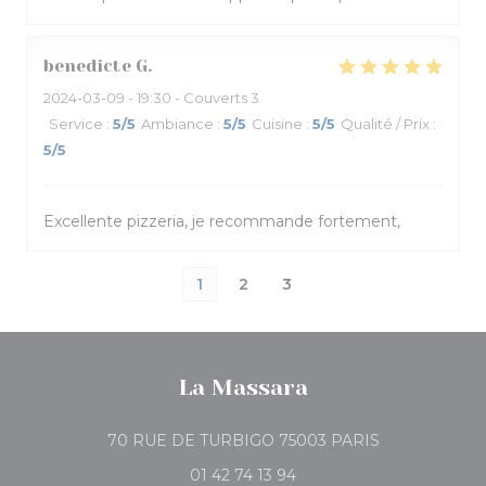
benedicte
G
2024-03-09
- 19:30 - Couverts 3
Service
:
5
/5
Ambiance
:
5
/5
Cuisine
:
5
/5
Qualité / Prix
:
5
/5
Excellente pizzeria, je recommande fortement,
1
2
3
La Massara
((ouvre une no
70 RUE DE TURBIGO 75003 PARIS
01 42 74 13 94