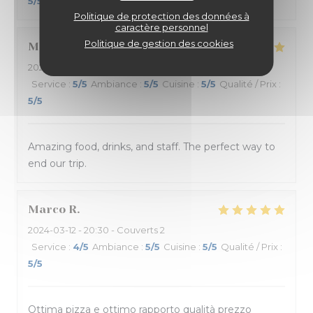
5
/5
Politique de protection des données à
caractère personnel
Politique de gestion des cookies
Morgan
C
2024-03-11
- 20:30 - Couverts 2
Service
:
5
/5
Ambiance
:
5
/5
Cuisine
:
5
/5
Qualité / Prix
:
5
/5
Amazing food, drinks, and staff. The perfect way to
end our trip.
Marco
R
2024-03-12
- 20:30 - Couverts 2
Service
:
4
/5
Ambiance
:
5
/5
Cuisine
:
5
/5
Qualité / Prix
:
5
/5
Ottima pizza e ottimo rapporto qualità prezzo