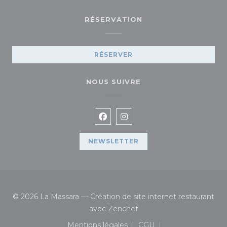
RÉSERVATION
RÉSERVER
NOUS SUIVRE
Facebook ((ouvre une nouvelle
Instagram ((ouvre une no
NEWSLETTER
© 2026 La Massara — Création de site internet restaurant
((ouvre une nouvelle fenê
avec
Zenchef
Mentions légales
CGU