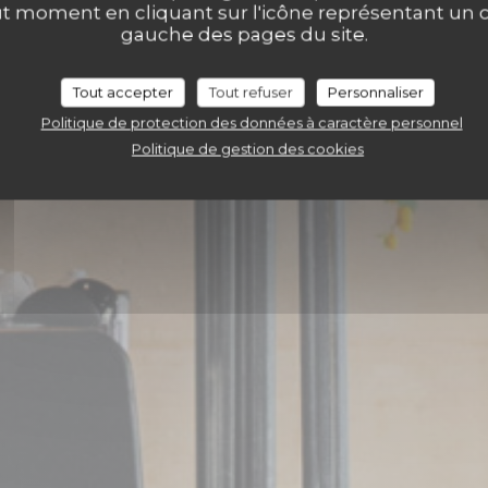
La Massara
ut moment en cliquant sur l'icône représentant un 
gauche des pages du site.
Tout accepter
Tout refuser
Personnaliser
RÉSERVER
Politique de protection des données à caractère personnel
Politique de gestion des cookies