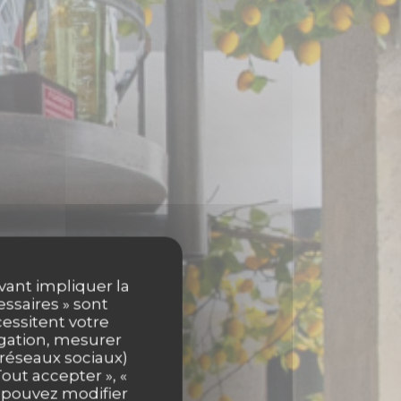
uvant impliquer la
essaires » sont
cessitent votre
igation, mesurer
s réseaux sociaux)
out accepter », «
s pouvez modifier