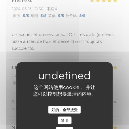
Pierre
G
2024-03-15
- 21:30 - 来宾 4
服务
:
5
/5
氛围
:
5
/5
菜单
:
5
/5
质价比
:
5
/5
Un accueil et un service au TOP. Les plats (entrées,
pizza au feu de bois et dessert) sont toujours
succulents.
Charlène
V
2024-03-13
- 21:00 - 来宾 2
服务
:
4
/5
氛围
:
4
/5
菜单
:
5
/5
质价比
:
4
/5
这个网站使用cookie， 并让
您可以控制想要激活的内容。
Ambiance et service sympathique dans ce bistrot où
la cuisine sicilienne est goûteuse et joyeuse.
好的，全部接受
禁用
Nicolas
B