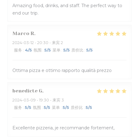
Amazing food, drinks, and staff. The perfect way to
end our trip.
Marco
R
2024-03-12
- 20:30 - 来宾 2
服务
:
4
/5
氛围
:
5
/5
菜单
:
5
/5
质价比
:
5
/5
Ottima pizza e ottimo rapporto qualità prezzo
benedicte
G
2024-03-09
- 19:30 - 来宾 3
服务
:
5
/5
氛围
:
5
/5
菜单
:
5
/5
质价比
:
5
/5
Excellente pizzeria, je recommande fortement,