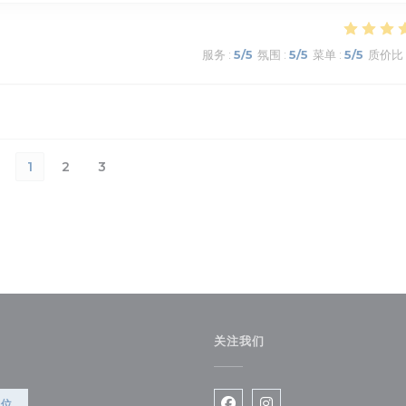
服务
:
5
/5
氛围
:
5
/5
菜单
:
5
/5
质价比
1
2
3
关注我们
))
餐位