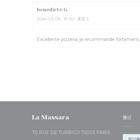
benedicte
G
2024-03-09
- 19:30 - 来宾 3
Excellente pizzeria, je recommande fortement,
La Massara
预订
((在新窗口中打开
70 RUE DE TURBIGO 75003 PARIS
预订