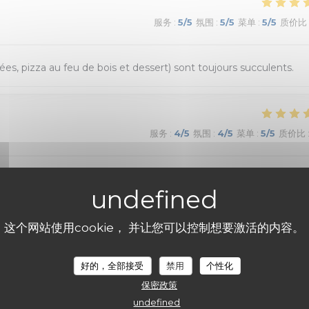
服务
:
5
/5
氛围
:
5
/5
菜单
:
5
/5
质价比
ées, pizza au feu de bois et dessert) sont toujours succulents.
服务
:
4
/5
氛围
:
4
/5
菜单
:
5
/5
质价比
 où la cuisine sicilienne est goûteuse et joyeuse.
这个网站使用cookie， 并让您可以控制想要激活的内容。
服务
:
5
/5
氛围
:
5
/5
菜单
:
5
/5
质价比
好的，全部接受
禁用
个性化
保密政策
léchante, service sympa et rapide. Les pizzas étaient délicieuses
undefined