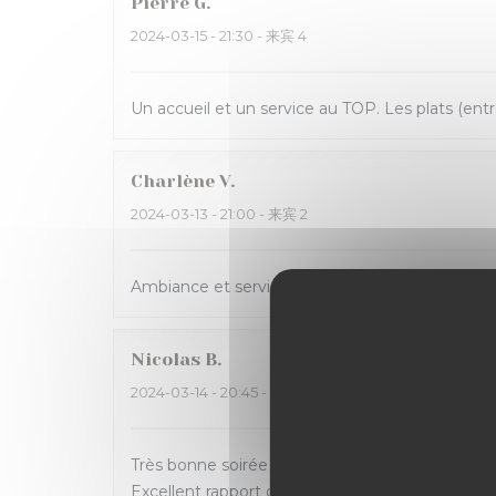
Pierre
G
2024-03-15
- 21:30 - 来宾 4
Un accueil et un service au TOP. Les plats (entr
Charlène
V
2024-03-13
- 21:00 - 来宾 2
Ambiance et service sympathique dans ce bistrot
Nicolas
B
2024-03-14
- 20:45 - 来宾 4
Très bonne soirée passée à La Massara ! Carte al
Excellent rapport qualité/prix.