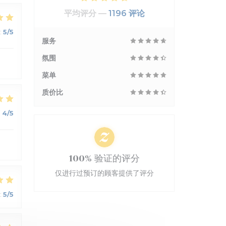
平均评分 —
1196 评论
:
5
/5
服务
氛围
菜单
质价比
:
4
/5
100% 验证的评分
仅进行过预订的顾客提供了评分
:
5
/5