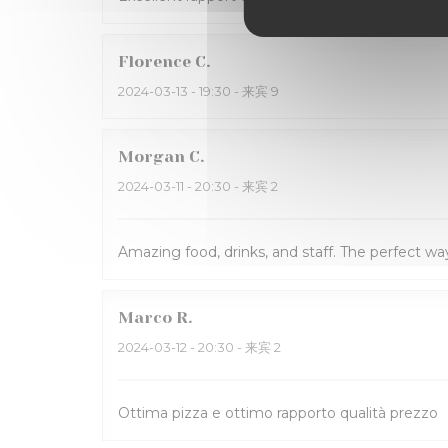
Florence
C
2024-03-13
- 19:30 - 来宾 9
Morgan
C
2024-03-11
- 20:30 - 来宾 2
Amazing food, drinks, and staff. The perfect way
Marco
R
2024-03-12
- 20:30 - 来宾 2
Ottima pizza e ottimo rapporto qualità prezzo