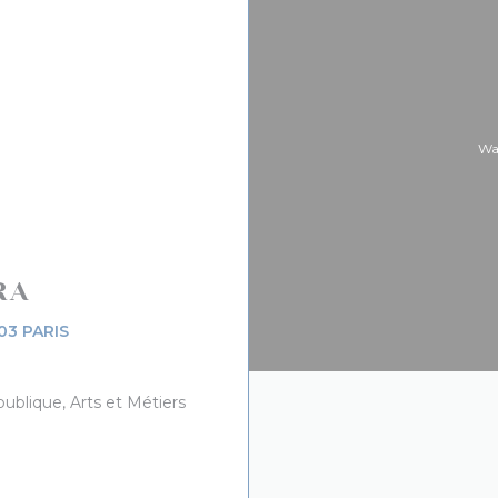
Wa
RA
((在新窗口中打开))
03 PARIS
ublique, Arts et Métiers