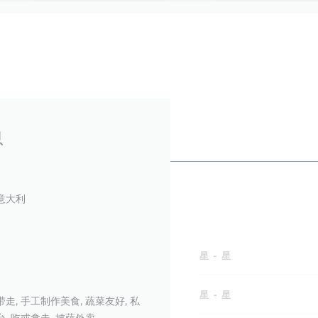
息
 意大利
星
-
星
星
-
星
带走, 手工制作美食, 蔬菜友好, 私
台, 吃或拿走, 披萨外卖