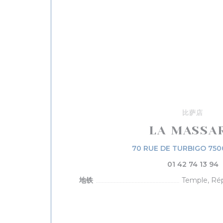
比萨店
LA MASSA
70 RUE DE TURBIGO 750
01 42 74 13 94
地铁
Temple, Rép