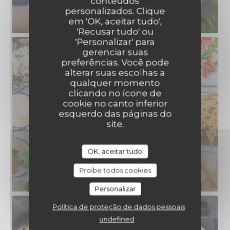
conteúdos
personalizados. Clique
em 'OK, aceitar tudo',
'Recusar tudo' ou
'Personalizar' para
gerenciar suas
preferências. Você pode
alterar suas escolhas a
qualquer momento
clicando no ícone de
cookie no canto inferior
esquerdo das páginas do
site.
OK, aceitar tudo
Proíbe todos cookies
Personalizar
Política de proteção de dados pessoais
undefined