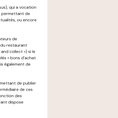
ssus), qui a vocation
ons permettant de
ctualités, ou encore
ateurs de
 du restaurant
nd collect ») si le
lés « bons d'achat
ais également de
rmettant de publier
termédiaire de ces
fonction des
urant dispose