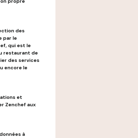
son propre
ection des
 par le
f, qui est le
au restaurant de
ier des services
ou encore le
gations et
ter Zenchef aux
 données à