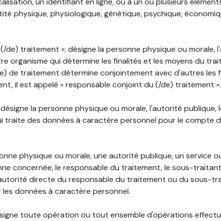
lisation, un identifiant en ligne, ou à un ou plusieurs élément
tité physique, physiologique, génétique, psychique, économiqu
(/de) traitement »: désigne la personne physique ou morale, l'
tre organisme qui détermine les finalités et les moyens du tra
) de traitement détermine conjointement avec d'autres les fin
t, il est appelé « responsable conjoint du (/de) traitement ».
: désigne la personne physique ou morale, l'autorité publique, 
i traite des données à caractère personnel pour le compte 
rsonne physique ou morale, une autorité publique, un service 
nne concernée, le responsable du traitement, le sous-traitan
'autorité directe du responsable du traitement ou du sous-tra
r les données à caractère personnel.
désigne toute opération ou tout ensemble d'opérations effectu