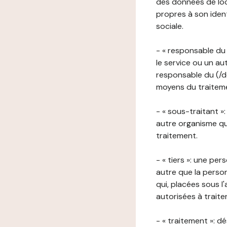
des données de loca
propres à son iden
sociale.
- « responsable du 
le service ou un au
responsable du (/de
moyens du traitemen
- « sous-traitant »
autre organisme qu
traitement.
- « tiers »: une pe
autre que la perso
qui, placées sous l
autorisées à traite
- « traitement »: 