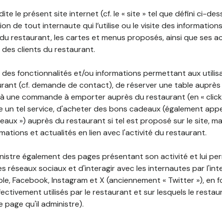
ite le présent site internet (cf. le « site » tel que défini ci-de
ion de tout internaute qui l’utilise ou le visite des informati
é du restaurant, les cartes et menus proposés, ainsi que ses a
r des clients du restaurant.
 des fonctionnalités et/ou informations permettant aux utilis
urant (cf. demande de contact), de réserver une table auprès
à une commande à emporter auprès du restaurant (en « click a
 un tel service, d'acheter des bons cadeaux (également appe
aux ») auprès du restaurant si tel est proposé sur le site, m
mations et actualités en lien avec l'activité du restaurant.
nistre également des pages présentant son activité et lui pe
s réseaux sociaux et d'interagir avec les internautes par l'in
le, Facebook, Instagram et X (anciennement « Twitter »), en 
ectivement utilisés par le restaurant et sur lesquels le resta
 page qu'il administre).