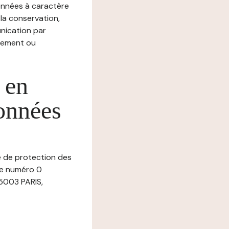
nnées à caractère
, la conservation,
munication par
chement ou
 en
données
ue de protection des
 le numéro 0
5003 PARIS,