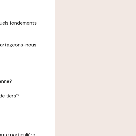
 quels fondements
 partageons-nous
éenne?
de tiers?
te particulière.