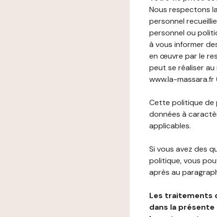
Nous respectons la
personnel recueilli
personnel ou politi
à vous informer de
en œuvre par le re
peut se réaliser au
www.la-massara.fr (
Cette politique de
données à caractèr
applicables.
Si vous avez des 
politique, vous po
après au paragraph
Les traitements 
dans la présente