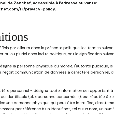
el de Zenchef, accessible à l’adresse suivante:
hef.com/fr/privacy-policy.
itions
inis par ailleurs dans la présente politique, les termes suivant
r ou au pluriel dans ladite politique, ont la signification suiva
 désigne la personne physique ou morale, l'autorité publique, le
i reçoit communication de données à caractère personnel, qu'
ctère personnel »: désigne toute information se rapportant 
 ou identifiable (cf. « personne concernée »); est réputée êt
ble» une personne physique qui peut être identifiée, directem
mment par référence à un identifiant, tel qu'un nom, un numér