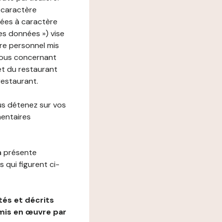
 caractère
nées à caractère
des données ») vise
re personnel mis
vous concernant
net du restaurant
restaurant.
us détenez sur vos
mentaires
a présente
 qui figurent ci-
és et décrits
mis en œuvre par