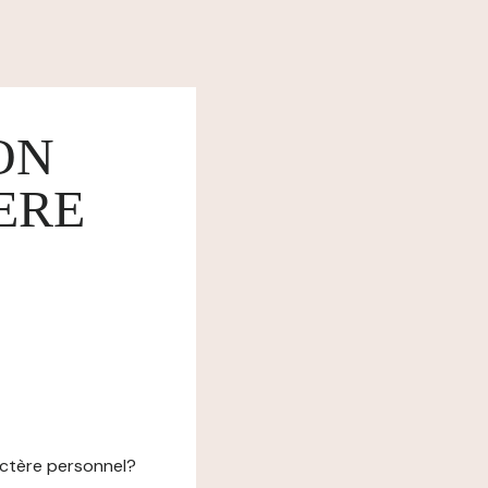
ON
ERE
actère personnel?