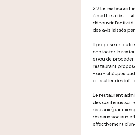
2.2 Le restaurant éd
à mettre à disposit
découvrir l’activit
des avis laissés pa
Il propose en outre
contacter le resta
et/ou de procéder 
restaurant propose
» ou « chèques cade
consulter des infor
Le restaurant admi
des contenus sur le
réseaux (par exemp
réseaux sociaux eff
effectivement d'une