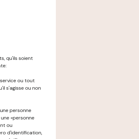
s, qu'ils soient
nte:
 service ou tout
il s'agisse ou non
à une personne
re une «personne
ent ou
o d'identification,