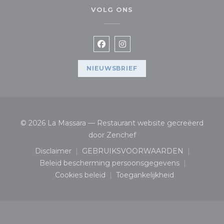
VOLG ONS
Facebook ((opent in een nieuw
Instagram ((opent in een
NIEUWSBRIEF
© 2026 La Massara — Restaurant website gecreëerd
((opent in een nieuw vens
door
Zenchef
Disclaimer
GEBRUIKSVOORWAARDEN
((opent in een nieuw venster))
((opent in een nieuw ven
Beleid bescherming persoonsgegevens
((opent in een nieuw venster))
Cookies beleid
Toegankelijkheid
((opent in een nieuw venster))
((opent in een nieuw v