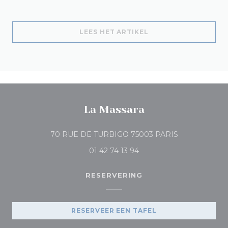
((OPENT IN EEN NIE
LEES HET ARTIKEL
La Massara
((opent in een
70 RUE DE TURBIGO 75003 PARIS
01 42 74 13 94
RESERVERING
RESERVEER EEN TAFEL