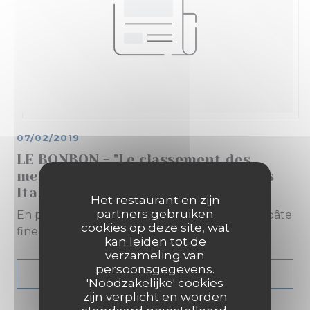
07/02/2019
LE BONBON - "Le classement des
meilleures pizzas de Paris selon les
Italiens"
Het restaurant en zijn
partners gebruiken
En première position, les excellentes pizzas à pâte
cookies op deze site, wat
fine et ultra copieuses de la Massara
kan leiden tot de
verzameling van
persoonsgegevens.
((OPENT IN EEN NIE
LEES HET ARTIKEL
'Noodzakelijke' cookies
zijn verplicht en worden