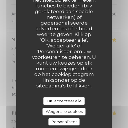
het sitepubliek te meten,
functies te bieden (bijv.
gerelateerd aan sociale
Ambiance et service sympathique dans ce bistrot où
netwerken) of
la cuisine sicilienne est goûteuse et joyeuse.
gepersonaliseerde
advertenties of inhoud
weer te geven. Klik op
Nicolas
B
'OK, accepteer alle',
'Weiger alle' of
2024-03-14
- 20:45 - Gasten 4
'Personaliseer' om uw
Service
:
5
/5
Atmosfeer
:
5
/5
Keuken
:
5
/5
Kwaliteit /
voorkeuren te beheren. U
Prijs
:
5
/5
kunt uw keuzes op elk
moment wijzigen door
op het cookiepictogram
linksonder op de
Très bonne soirée passée à La Massara ! Carte
sitepagina's te klikken.
alléchante, service sympa et rapide. Les pizzas
étaient délicieuses. Excellent rapport qualité/prix.
OK, accepteer alle
Weiger alle cookies
Florence
C
2024-03-13
- 19:30 - Gasten 9
Personaliseer