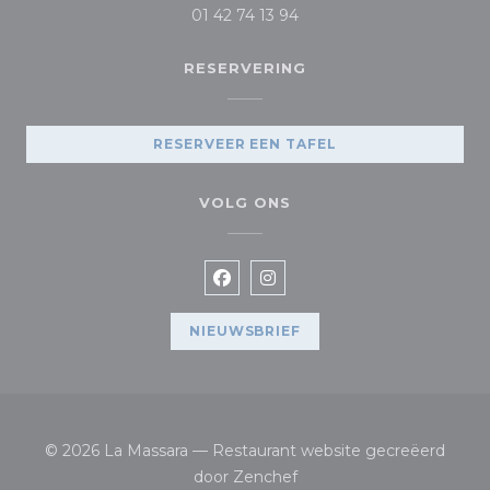
01 42 74 13 94
RESERVERING
RESERVEER EEN TAFEL
VOLG ONS
Facebook ((opent in een nieuw
Instagram ((opent in een
NIEUWSBRIEF
© 2026 La Massara — Restaurant website gecreëerd
((opent in een nieuw vens
door
Zenchef