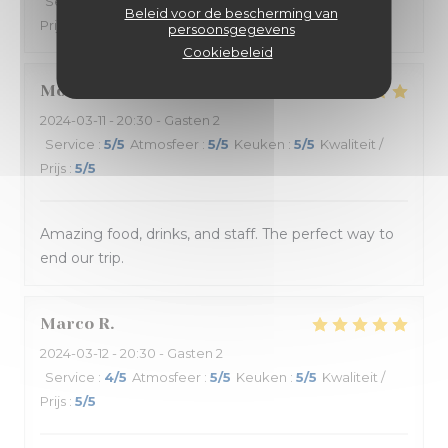
Service
:
5
/5
Atmosfeer
:
5
/5
Keuken
:
5
/5
Kwaliteit /
Beleid voor de bescherming van
Prijs
:
5
/5
persoonsgegevens
Cookiebeleid
Morgan
C
2024-03-11
- 20:30 - Gasten 2
Service
:
5
/5
Atmosfeer
:
5
/5
Keuken
:
5
/5
Kwaliteit /
Prijs
:
5
/5
Amazing food, drinks, and staff. The perfect way to
end our trip.
Marco
R
2024-03-12
- 20:30 - Gasten 2
Service
:
4
/5
Atmosfeer
:
5
/5
Keuken
:
5
/5
Kwaliteit /
Prijs
:
5
/5