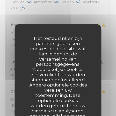
Service
:
5
/5
Atmosfeer
:
5
/5
Keuken
:
5
/5
Kwaliteit /
Prijs
:
5
/5
Pierre
G
2024-03-15
- 21:30 - Gasten 4
Het restaurant en zijn
Service
:
5
/5
Atmosfeer
:
5
/5
Keuken
:
5
/5
Kwaliteit /
partners gebruiken
Prijs
:
5
/5
cookies op deze site, wat
kan leiden tot de
verzameling van
Un accueil et un service au TOP. Les plats (entrées,
persoonsgegevens.
pizza au feu de bois et dessert) sont toujours
'Noodzakelijke' cookies
zijn verplicht en worden
succulents.
standaard geïnstalleerd.
Andere optionele cookies
vereisen uw
Charlène
V
toestemming. Deze
2024-03-13
- 21:00 - Gasten 2
optionele cookies
worden gebruikt om uw
Service
:
4
/5
Atmosfeer
:
4
/5
Keuken
:
5
/5
Kwaliteit /
navigatie te analyseren,
Prijs
:
4
/5