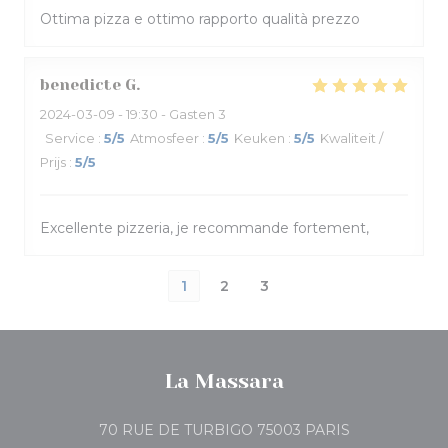
Ottima pizza e ottimo rapporto qualità prezzo
benedicte
G
2024-03-09
- 19:30 - Gasten 3
Service
:
5
/5
Atmosfeer
:
5
/5
Keuken
:
5
/5
Kwaliteit /
Prijs
:
5
/5
Excellente pizzeria, je recommande fortement,
1
2
3
La Massara
((opent in een
70 RUE DE TURBIGO 75003 PARIS