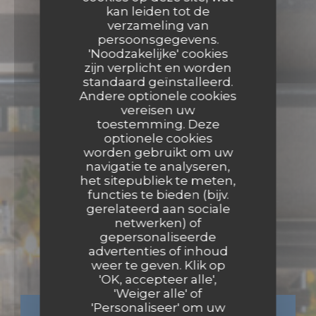
kan leiden tot de
verzameling van
persoonsgegevens.
'Noodzakelijke' cookies
zijn verplicht en worden
standaard geïnstalleerd.
Andere optionele cookies
vereisen uw
toestemming. Deze
optionele cookies
worden gebruikt om uw
navigatie te analyseren,
het sitepubliek te meten,
functies te bieden (bijv.
gerelateerd aan sociale
netwerken) of
PIZZERIA
•
PARIS
gepersonaliseerde
advertenties of inhoud
La Massara
weer te geven. Klik op
'OK, accepteer alle',
'Weiger alle' of
'Personaliseer' om uw
RESERVEER EEN TAFEL