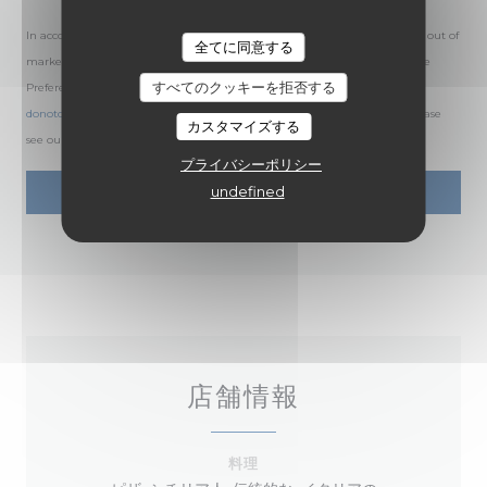
In accordance with data protection regulations, you have the right to opt out of
全てに同意する
marketing communications. UK residents can register with the Telephone
すべてのクッキーを拒否する
Preference Service at
tpsonline.org.uk
. US residents can register at
donotcall.gov
. For more information about how we process your data, please
カスタマイズする
see our
privacy policy
.
プライバシーポリシー
undefined
店舗情報
料理