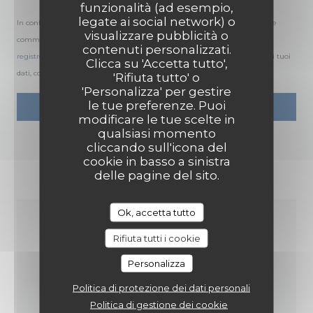
funzionalità (ad esempio,
legate ai social network) o
In conformità al Codice del Consumo, hai il diritto di opporti alle chiamate
visualizzare pubblicità o
commerciali iscrivendoti al Registro Pubblico delle Opposizioni:
contenuti personalizzati.
registrodelleopposizioni.it
. Per maggiori informazioni sul trattamento dei tuoi
Clicca su 'Accetta tutto',
dati, consulta la nostra
informativa sulla privacy
.
'Rifiuta tutto' o
'Personalizza' per gestire
le tue preferenze. Puoi
modificare le tue scelte in
qualsiasi momento
cliccando sull'icona del
cookie in basso a sinistra
delle pagine del sito.
Ok, accetta tutto
INFORMAZIONI
Rifiuta tutti i cookie
PRATICHE
Personalizza
Politica di protezione dei dati personali
CUCINA
Politica di gestione dei cookie