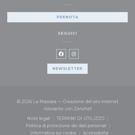
PRENOTA
SEGUICI
Facebook ((apre una nuova fin
Instagram ((apre una nuov
NEWSLETTER
© 2026 La Massara — Creazione del sito internet
((apre una nuova fine
ristorante con
Zenchef
Note legali
TERMINI DI UTILIZZO
((apre una nuova finestra))
((apre una nuova finestra
Politica di protezione dei dati personali
((apre una nuova finestra))
Informativa sui cookie
Accessibilita