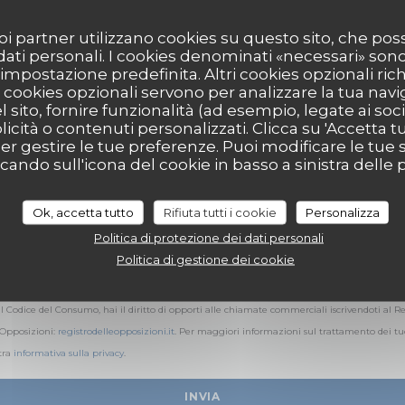
Vuoi contattarci?
Compila il modulo sottostante!
 suoi partner utilizzano cookies su questo sito, che 
 dati personali. I cookies denominati «necessari» son
r impostazione predefinita. Altri cookies opzionali ric
cookies opzionali servono per analizzare la tua nav
l sito, fornire funzionalità (ad esempio, legate ai soc
icità o contenuti personalizzati. Clicca su 'Accetta tutt
per gestire le tue preferenze. Puoi modificare le tue s
ndo sull'icona del cookie in basso a sinistra delle p
Ok, accetta tutto
Rifiuta tutti i cookie
Personalizza
Politica di protezione dei dati personali
Politica di gestione dei cookie
l Codice del Consumo, hai il diritto di opporti alle chiamate commerciali iscrivendoti al Re
 Opposizioni:
registrodelleopposizioni.it
. Per maggiori informazioni sul trattamento dei tuo
tra
informativa sulla privacy
.