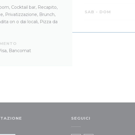
oom, Cocktail bar, Recapito,
SAB
-
DOM
e, Privatizzazione, Brunch,
dita on o dai locali, Pizza da
AMENTO
 Visa, Bancomat
TAZIONE
SEGUICI
va finestra))