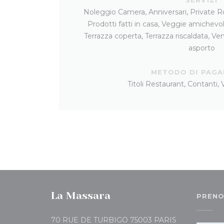
Noleggio Camera, Anniversari, Private R
Prodotti fatti in casa, Veggie amichevol
Terrazza coperta, Terrazza riscaldata, Ven
asporto
METODO DI PAG
Titoli Restaurant, Contanti,
La Massara
PRENO
((apre una nuo
70 RUE DE TURBIGO 75003 PARIS