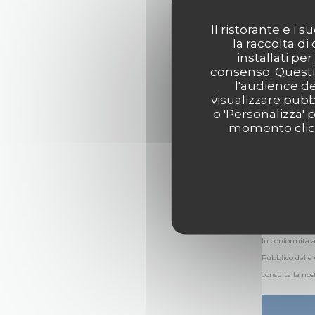
Il ristorante e i
la raccolta di
installati pe
consenso. Questi 
l'audience de
visualizzare pubbl
o 'Personalizza' 
momento clicca
In conformità a
Pubblico delle
consulta la nos