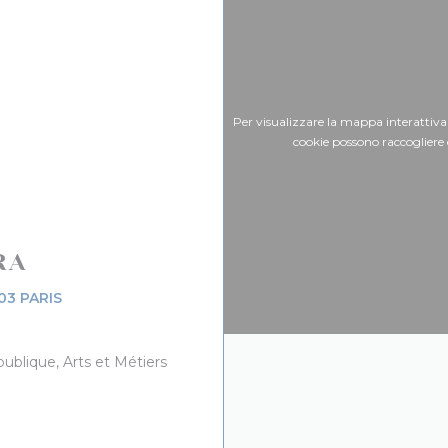
Per visualizzare la mappa interattiva
cookie possono raccogliere 
RA
((apre una nuova finestra))
03 PARIS
ublique, Arts et Métiers