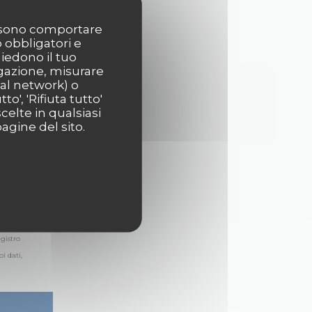
possono comportare
o obbligatori e
hiedono il tuo
igazione, misurare
ial network) o
o', 'Rifiuta tutto'
celte in qualsiasi
agine del sito.
gistro
i dati,