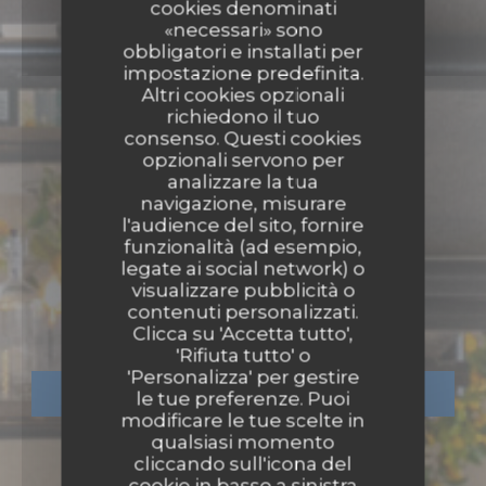
cookies denominati
«necessari» sono
obbligatori e installati per
impostazione predefinita.
Altri cookies opzionali
richiedono il tuo
consenso. Questi cookies
opzionali servono per
analizzare la tua
navigazione, misurare
l'audience del sito, fornire
funzionalità (ad esempio,
legate ai social network) o
PIZZERIA
•
PARIS
visualizzare pubblicità o
contenuti personalizzati.
La Massara
Clicca su 'Accetta tutto',
'Rifiuta tutto' o
'Personalizza' per gestire
PRENOTA
le tue preferenze. Puoi
modificare le tue scelte in
qualsiasi momento
cliccando sull'icona del
cookie in basso a sinistra