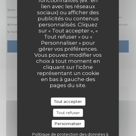
fonctionnalités (ex : en
lien avec les réseaux
Selon l'article L.223-2 du code de la consommation, il est rappelé que le
sociaux) ou afficher des
consommateur peut user de son droit à s'inscrire sur la liste d'opposition au
publicités ou contenus
personnalisés. Cliquez
démarchage téléphonique Bloctel :
bloctel.gouv.fr
. Pour plus d'informations sur
sur « Tout accepter », «
le traitement de vos données, consultez notre
politique de confidentialité
.
Tout refuser » ou «
Personnaliser » pour
gérer vos préférences.
Vous pouvez modifier vos
choix à tout moment en
cliquant sur l'icône
représentant un cookie
en bas à gauche des
pages du site.
Tout accepter
INFOS PRATIQUES
Tout refuser
CUISINE
Personnaliser
Pizza, sicilienne, Traditionnel, Italienne
Politique de protection des données à