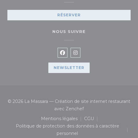
RÉSERVER
NOUS SUIVRE
Facebook ((ouvre une nouvelle
Instagram ((ouvre une no
NEWSLETTER
© 2026 La Massara — Création de site internet restaurant
((ouvre une nouvelle fenê
avec
Zenchef
Mentions légales
CGU
((ouvre une nouvelle fenêtre))
((ouvre une nouvelle 
Politique de protection des données à caractère
((ouvre une nouvelle fenêtre))
personnel