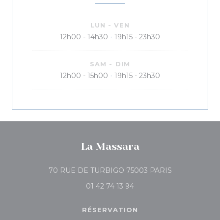
LUN
-
VEN
12h00 - 14h30
19h15 - 23h30
•
SAM
-
DIM
12h00 - 15h00
19h15 - 23h30
•
La Massara
((ouvre une no
70 RUE DE TURBIGO 75003 PARIS
01 42 74 13 94
RÉSERVATION