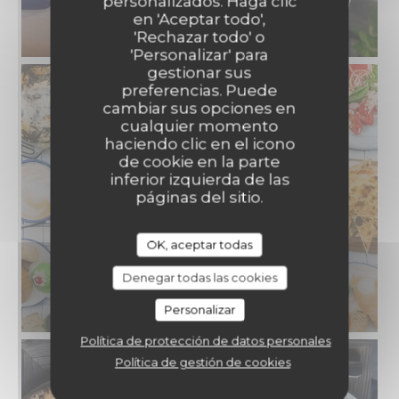
personalizados. Haga clic
en 'Aceptar todo',
'Rechazar todo' o
'Personalizar' para
gestionar sus
preferencias. Puede
cambiar sus opciones en
cualquier momento
haciendo clic en el icono
de cookie en la parte
inferior izquierda de las
páginas del sitio.
OK, aceptar todas
Denegar todas las cookies
Personalizar
Política de protección de datos personales
Política de gestión de cookies