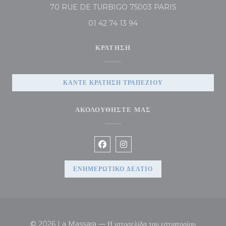
((ανοίγει σε νέο
70 RUE DE TURBIGO 75003 PARIS
01 42 74 13 94
ΚΡΆΤΗΣΗ
ΚΆΝΤΕ ΚΡΆΤΗΣΗ ΤΡΑΠΕΖΙΟΎ
ΑΚΟΛΟΥΘΉΣΤΕ ΜΑΣ
Facebook ((ανοίγει σε νέο παράθυρ
Instagram ((ανοίγει σε νέο π
ΕΝΗΜΕΡΩΤΙΚΌ ΔΕΛΤΊΟ
© 2026 La Massara — Η ιστοσελίδα του εστιατορίου