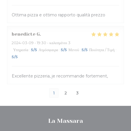
Ottima pizza e ottimo rapporto qualità prezzo
benedicte
G
2024-03-09
- 19:30 - καλεσμένοι 3
Υπηρεσία
:
5
/5
Ατμόσφαιρα
:
5
/5
Μενού
:
5
/5
Ποιότητα / Τιμή
:
5
/5
Excellente pizzeria, je recommande fortement,
1
2
3
La Massara