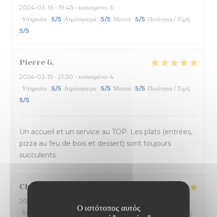
2024-03-16
- 19:45 - καλεσμένοι 6
Υπηρεσία
:
5
/5
Ατμόσφαιρα
:
5
/5
Μενού
:
5
/5
Ποιότητα / Τιμή
:
5
/5
Pierre
G
2024-03-15
- 21:30 - καλεσμένοι 4
Υπηρεσία
:
5
/5
Ατμόσφαιρα
:
5
/5
Μενού
:
5
/5
Ποιότητα / Τιμή
:
5
/5
Un accueil et un service au TOP. Les plats (entrées,
pizza au feu de bois et dessert) sont toujours
succulents.
Charlène
V
2024-03-13
- 21:00 - καλεσμένοι 2
Ο ιστότοπος αυτός
Υπηρεσία
:
4
/5
Ατμόσφαιρα
:
4
/5
Μενού
:
5
/5
Ποιότητα / Τιμή
: