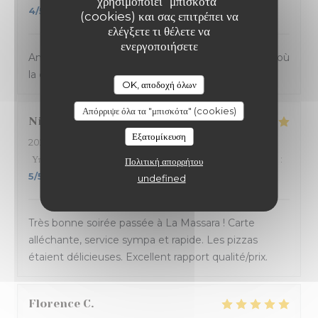
χρησιμοποιεί "μπισκότα"
4
/5
(cookies) και σας επιτρέπει να
ελέγξετε τι θέλετε να
ενεργοποιήσετε
Ambiance et service sympathique dans ce bistrot où
la cuisine sicilienne est goûteuse et joyeuse.
OK, αποδοχή όλων
Απόρριψε όλα τα "μπισκότα" (cookies)
Nicolas
B
Εξατομίκευση
2024-03-14
- 20:45 - καλεσμένοι 4
Υπηρεσία
:
5
/5
Ατμόσφαιρα
:
5
/5
Μενού
:
5
/5
Ποιότητα / Τιμή
:
Πολιτική απορρήτου
5
/5
undefined
Très bonne soirée passée à La Massara ! Carte
alléchante, service sympa et rapide. Les pizzas
étaient délicieuses. Excellent rapport qualité/prix.
Florence
C