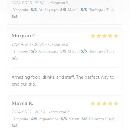
2024-03-13
- 19:30 - καλεσμένοι 9
Υπηρεσία
:
5
/5
Ατμόσφαιρα
:
5
/5
Μενού
:
5
/5
Ποιότητα / Τιμή
:
5
/5
Morgan
C
2024-03-11
- 20:30 - καλεσμένοι 2
Υπηρεσία
:
5
/5
Ατμόσφαιρα
:
5
/5
Μενού
:
5
/5
Ποιότητα / Τιμή
:
5
/5
Amazing food, drinks, and staff. The perfect way to
end our trip.
Marco
R
2024-03-12
- 20:30 - καλεσμένοι 2
Υπηρεσία
:
4
/5
Ατμόσφαιρα
:
5
/5
Μενού
:
5
/5
Ποιότητα / Τιμή
:
5
/5