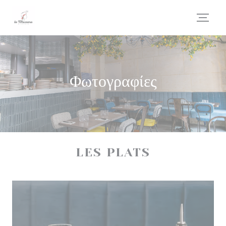
Πίνακας διαχείρισης "Μπισκότων" (Cookies)
Φωτογραφίες
LES PLATS