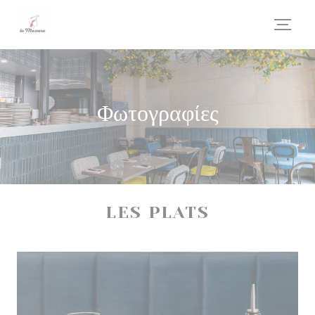
Πίνακας διαχείρισης "Μπισκότων" (Cookies)
Φωτογραφίες
LES PLATS