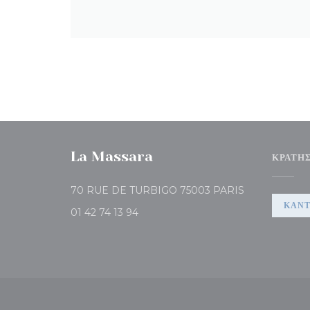
La Massara
ΚΡΆΤΗ
((ανοίγει σε νέο
70 RUE DE TURBIGO 75003 PARIS
ΚΆΝΤ
01 42 74 13 94