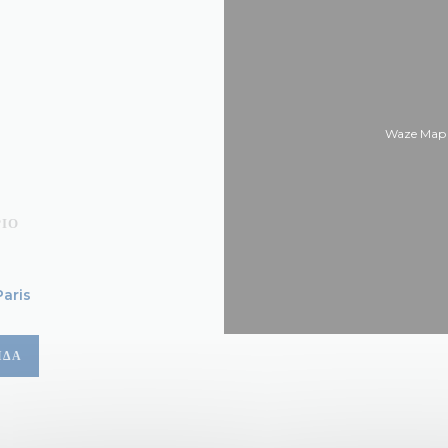
Waze Map εί
ΡΙΟ
A
Paris
ΊΔΑ