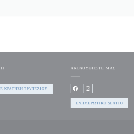
ΣΗ
ΑΚΟΛΟΥΘΉΣΤΕ ΜΑΣ
 παράθυρο))
Ε ΚΡΆΤΗΣΗ ΤΡΑΠΕΖΙΟΎ
Facebook ((ανοίγει σε νέο 
Instagram ((ανοίγει σ
ΕΝΗΜΕΡΩΤΙΚΌ ΔΕΛΤΊΟ