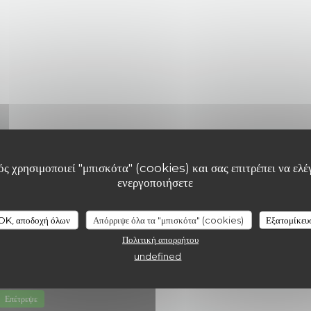
ς χρησιμοποιεί "μπισκότα" (cookies) και σας επιτρέπει να ελέγ
ενεργοποιήσετε
OK, αποδοχή όλων
Απόρριψε όλα τα "μπισκότα" (cookies)
Εξατομίκευ
Πολιτική απορρήτου
undefined
Επέτρεψε