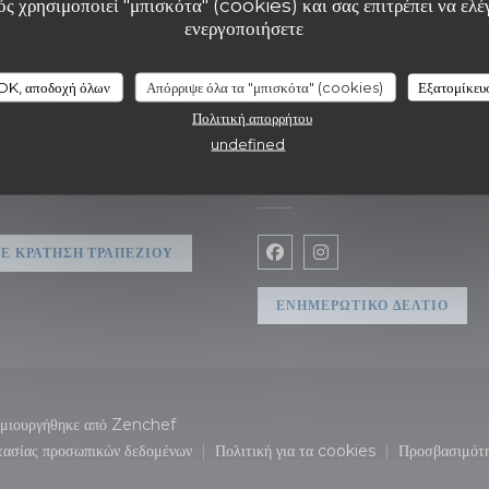
ς χρησιμοποιεί "μπισκότα" (cookies) και σας επιτρέπει να ελέγ
ενεργοποιήσετε
OK, αποδοχή όλων
Απόρριψε όλα τα "μπισκότα" (cookies)
Εξατομίκευ
Πολιτική απορρήτου
undefined
ΣΗ
ΑΚΟΛΟΥΘΉΣΤΕ ΜΑΣ
 παράθυρο))
Ε ΚΡΆΤΗΣΗ ΤΡΑΠΕΖΙΟΎ
Facebook ((ανοίγει σε νέο 
Instagram ((ανοίγει σ
ΕΝΗΜΕΡΩΤΙΚΌ ΔΕΛΤΊΟ
((ανοίγει σε νέο παράθυρο))
ημιουργήθηκε από
Zenchef
τασίας προσωπικών δεδομένων
Πολιτική για τα cookies
Προσβασιμότ
ο))
((ανοίγει σε νέο παράθυρο))
((ανοίγει σε νέο παράθυρο))
((ανο