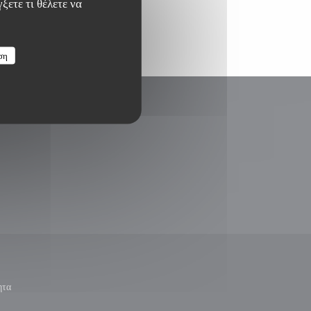
ξετε τι θέλετε να
ση
παράθυρο))
ε νέο παράθυρο))
ητα
ίγει σε νέο παράθυρο))