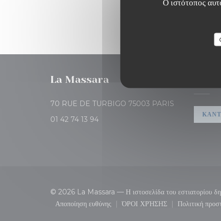
Ο ιστότοπος αυτό
La Massara
ΚΡΆΤΗ
((ανοίγει σε νέο
70 RUE DE TURBIGO 75003 PARIS
ΚΆΝΤ
01 42 74 13 94
© 2026 La Massara — Η ιστοσελίδα του εστιατορίου δ
Αποποίηση ευθύνης
ΌΡΟΙ ΧΡΉΣΗΣ
Πολιτική προσ
((ανοίγει σε νέο παράθυρο))
((ανοίγει σε νέο παράθυρ