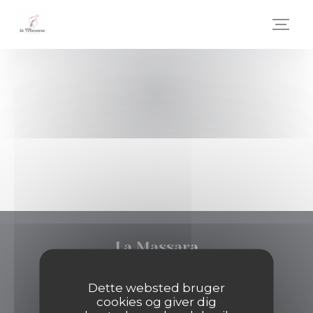
CCookie-styringspanel
La Massara
((åbner i et ny
70 RUE DE TURBIGO 75003 PARIS
Dette websted bruger
cookies og giver dig
01 42 74 13 94