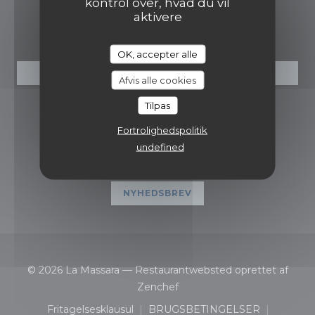
kontrol over, hvad du vil
aktivere
RESERVATION
OK, accepter alle
BOOK ET BORD
Afvis alle cookies
Tilpas
FØLG OS
Fortrolighedspolitik
undefined
Facebook ((åbner i et nyt vind
Instagram ((åbner i et nyt
NYHEDSBREV
© 2026 La Massara — Restaurantwebsted oprettet af
((åbner i et nyt vindue))
Zenchef
Fritagelsesklausul
BRUGSBETINGELSER