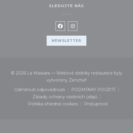
SLEDUJTE NÁS
Facebook ((otevře se v novém 
Instagram ((otevře se v 
NEWSLETTER
© 2026 La Massara — Webové stránky restaurace byly
((otevře se v novém o
vytvořeny
Zenchef
Odmítnutí odpovědnosti
PODMÍNKY POUŽITÍ
((otevře se v novém okně))
((otevře se v nov
Zásady ochrany osobních údajů
((otevře se v novém okně))
Politika ohledně cookies
Pristupnost
((otevře se v novém okně))
((otevře se v nov