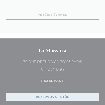
((OTEVŘE SE V NOVÉM
PŘEČÍST ČLÁNEK
La Massara
((otevře se v
70 RUE DE TURBIGO 75003 PARIS
01 42 74 13 94
REZERVACE
REZERVOVAT STŮL