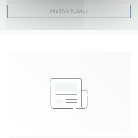
((OTEVŘE SE V NOVÉM
PŘEČÍST ČLÁNEK