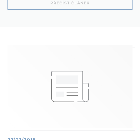
((OTEVŘE SE V NOVÉM
PŘEČÍST ČLÁNEK
27/03/2019